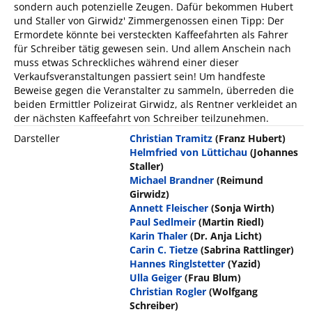
sondern auch potenzielle Zeugen. Dafür bekommen Hubert
und Staller von Girwidz' Zimmergenossen einen Tipp: Der
Ermordete könnte bei versteckten Kaffeefahrten als Fahrer
für Schreiber tätig gewesen sein. Und allem Anschein nach
muss etwas Schreckliches während einer dieser
Verkaufsveranstaltungen passiert sein! Um handfeste
Beweise gegen die Veranstalter zu sammeln, überreden die
beiden Ermittler Polizeirat Girwidz, als Rentner verkleidet an
der nächsten Kaffeefahrt von Schreiber teilzunehmen.
Darsteller
Christian Tramitz
(Franz Hubert)
Helmfried von Lüttichau
(Johannes
Staller)
Michael Brandner
(Reimund
Girwidz)
Annett Fleischer
(Sonja Wirth)
Paul Sedlmeir
(Martin Riedl)
Karin Thaler
(Dr. Anja Licht)
Carin C. Tietze
(Sabrina Rattlinger)
Hannes Ringlstetter
(Yazid)
Ulla Geiger
(Frau Blum)
Christian Rogler
(Wolfgang
Schreiber)