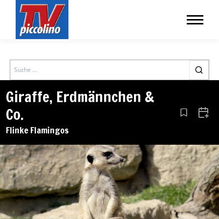
Search
Giraffe, Erdmännchen &
Co.
Aus den Le
Zum 
Flinke Flamingos