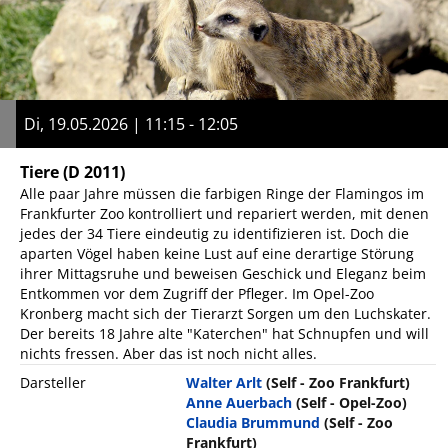
Di, 19.05.2026 | 11:15 - 12:05
Tiere
(D 2011)
Alle paar Jahre müssen die farbigen Ringe der Flamingos im
Frankfurter Zoo kontrolliert und repariert werden, mit denen
jedes der 34 Tiere eindeutig zu identifizieren ist. Doch die
aparten Vögel haben keine Lust auf eine derartige Störung
ihrer Mittagsruhe und beweisen Geschick und Eleganz beim
Entkommen vor dem Zugriff der Pfleger. Im Opel-Zoo
Kronberg macht sich der Tierarzt Sorgen um den Luchskater.
Der bereits 18 Jahre alte "Katerchen" hat Schnupfen und will
nichts fressen. Aber das ist noch nicht alles.
Darsteller
Walter Arlt
(Self - Zoo Frankfurt)
Anne Auerbach
(Self - Opel-Zoo)
Claudia Brummund
(Self - Zoo
Frankfurt)