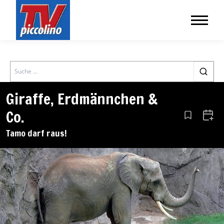
Search
Giraffe, Erdmännchen &
Co.
Aus den Le
Zum 
Tamo darf raus!