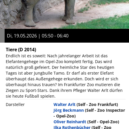
Di, 19.05.2026 | 05:50 - 06:40
Tiere
(D 2014)
Endlich ist es soweit: Nach jahrelanger Arbeit ist das
Elefantengehege im Opel-Zoo komplett fertig. Das wird
natürlich groß gefeiert. Der heimliche Star des heutigen
Tages ist aber Jungbulle Tamo. Er darf als erster Elefant
überhaupt das Außengehege erkunden. Doch wird er sich
überhaupt hinaus trauen? Im Frankfurter Zoo mutieren die
Ziegen zu Sport-Stars. Dank ihrem Pfleger Walter Arlt dürfen
sie heute Fußball spielen.
Darsteller
Walter Arlt
(Self - Zoo Frankfurt)
Jörg Beckmann
(Self - Zoo Inspector
- Opel-Zoo)
Oliver Reinhardt
(Self - Opel-Zoo)
Ilka Rothenbücher
(Self - Zoo