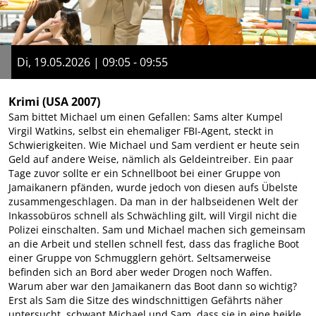
Di, 19.05.2026 | 09:05 - 09:55
Krimi
(USA 2007)
Sam bittet Michael um einen Gefallen: Sams alter Kumpel
Virgil Watkins, selbst ein ehemaliger FBI-Agent, steckt in
Schwierigkeiten. Wie Michael und Sam verdient er heute sein
Geld auf andere Weise, nämlich als Geldeintreiber. Ein paar
Tage zuvor sollte er ein Schnellboot bei einer Gruppe von
Jamaikanern pfänden, wurde jedoch von diesen aufs Übelste
zusammengeschlagen. Da man in der halbseidenen Welt der
Inkassobüros schnell als Schwächling gilt, will Virgil nicht die
Polizei einschalten. Sam und Michael machen sich gemeinsam
an die Arbeit und stellen schnell fest, dass das fragliche Boot
einer Gruppe von Schmugglern gehört. Seltsamerweise
befinden sich an Bord aber weder Drogen noch Waffen.
Warum aber war den Jamaikanern das Boot dann so wichtig?
Erst als Sam die Sitze des windschnittigen Gefährts näher
untersucht, schwant Michael und Sam, dass sie in eine heikle