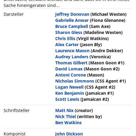
Sache hineingeraten sind...
Darsteller
Jeffrey Donovan
(Michael Westen)
Gabrielle Anwar
(Fiona Glenanne)
Bruce Campbell
(Sam Axe)
Sharon Gless
(Madeline Westen)
Chris Ellis
(Virgil Watkins)
Alex Carter
(Jason Bly)
Laurence Mason
(Andre Dekker)
Audrey Landers
(Veronica)
Thomas Gilbert
(Mason Goon #1)
David Lomax
(Mason Goon #2)
Antoni Corone
(Mason)
Nicholas Simmons
(CSS Agent #1)
Logan Newell
(CSS Agent #2)
Ken Benjamin
(Jamaican #1)
Scott Lewis
(Jamaican #2)
Schriftsteller
Matt Nix
(creator)
Nick Thiel
(written by)
Ben Watkins
Komponist
John Dickson