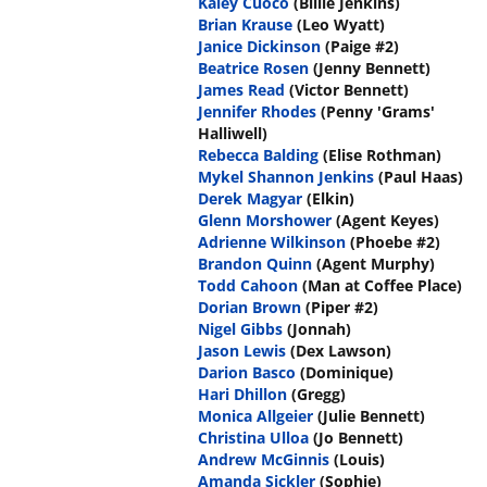
Kaley Cuoco
(Billie Jenkins)
Brian Krause
(Leo Wyatt)
Janice Dickinson
(Paige #2)
Beatrice Rosen
(Jenny Bennett)
James Read
(Victor Bennett)
Jennifer Rhodes
(Penny 'Grams'
Halliwell)
Rebecca Balding
(Elise Rothman)
Mykel Shannon Jenkins
(Paul Haas)
Derek Magyar
(Elkin)
Glenn Morshower
(Agent Keyes)
Adrienne Wilkinson
(Phoebe #2)
Brandon Quinn
(Agent Murphy)
Todd Cahoon
(Man at Coffee Place)
Dorian Brown
(Piper #2)
Nigel Gibbs
(Jonnah)
Jason Lewis
(Dex Lawson)
Darion Basco
(Dominique)
Hari Dhillon
(Gregg)
Monica Allgeier
(Julie Bennett)
Christina Ulloa
(Jo Bennett)
Andrew McGinnis
(Louis)
Amanda Sickler
(Sophie)