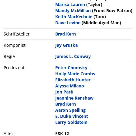
Marisa Lauren
(Taylor)
Mandy McMillian
(Front Row Patron)
Keith MacKechnie
(Tom)
Dave Levine
(Middle Aged Man)
Schriftsteller
Brad Kern
Komponist
Jay Gruska
Regie
James L. Conway
Produzent
Peter Chomsky
Holly Marie Combs
Elizabeth Hunter
Alyssa Milano
Jon Paré
Jeannine Renshaw
Brad Kern
Aaron Spelling
E. Duke Vincent
Larry Goldstein
Alter
FSK 12