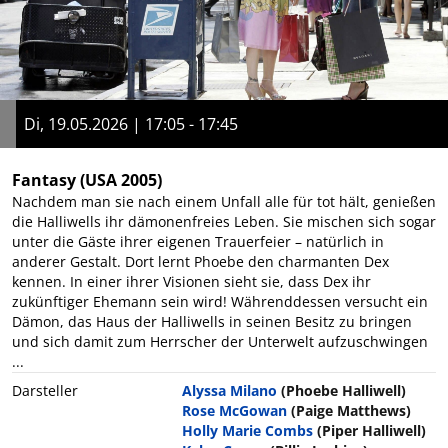
Di, 19.05.2026 | 17:05 - 17:45
Fantasy
(USA 2005)
Nachdem man sie nach einem Unfall alle für tot hält, genießen
die Halliwells ihr dämonenfreies Leben. Sie mischen sich sogar
unter die Gäste ihrer eigenen Trauerfeier – natürlich in
anderer Gestalt. Dort lernt Phoebe den charmanten Dex
kennen. In einer ihrer Visionen sieht sie, dass Dex ihr
zukünftiger Ehemann sein wird! Währenddessen versucht ein
Dämon, das Haus der Halliwells in seinen Besitz zu bringen
und sich damit zum Herrscher der Unterwelt aufzuschwingen
...
Darsteller
Alyssa Milano
(Phoebe Halliwell)
Rose McGowan
(Paige Matthews)
Holly Marie Combs
(Piper Halliwell)