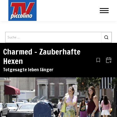
Search
Charmed – Zauberhafte
Hexen
Aus den Le
Zum 
Totgesagte leben länger