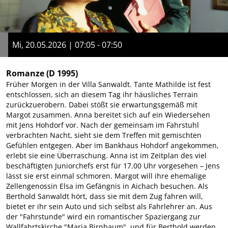
Mi, 20.05.2026 | 07:05 - 07:50
Romanze
(D 1995)
Früher Morgen in der Villa Sanwaldt. Tante Mathilde ist fest
entschlossen, sich an diesem Tag ihr häusliches Terrain
zurückzuerobern. Dabei stößt sie erwartungsgemäß mit
Margot zusammen. Anna bereitet sich auf ein Wiedersehen
mit Jens Hohdorf vor. Nach der gemeinsam im Fahrstuhl
verbrachten Nacht, sieht sie dem Treffen mit gemischten
Gefühlen entgegen. Aber im Bankhaus Hohdorf angekommen,
erlebt sie eine Überraschung. Anna ist im Zeitplan des viel
beschäftigten Juniorchefs erst für 17.00 Uhr vorgesehen – Jens
lässt sie erst einmal schmoren. Margot will ihre ehemalige
Zellengenossin Elsa im Gefängnis in Aichach besuchen. Als
Berthold Sanwaldt hört, dass sie mit dem Zug fahren will,
bietet er ihr sein Auto und sich selbst als Fahrlehrer an. Aus
der "Fahrstunde" wird ein romantischer Spaziergang zur
Wallfahrtskirche "Maria Birnbaum", und für Berthold werden