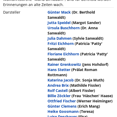
Erinnerungen an alte Zeiten wach.
Darsteller
Günter Mack
(Dr. Berthold
Sanwaldt)
Jutta Speidel
(Margot Sander)
Ursula Buschhorn
(Dr. Anna
Sanwaldt)
Julia Dahmen
(Sylvie Sanwaldt)
Fritzi Eichhorn
(Patricia 'Patty'
Sanwaldt)
Floriane Eichhorn
(Patricia 'Patty'
Sanwaldt)
Rainer Grenkowitz
(Jens Hohdorf)
Hans Stetter
(Prälat Roman
Rottmann)
Katerina Jacob
(Dr. Sonja Muth)
Andrea Brix
(Mathilde Fissler)
Rolf Castell
(Albert Fissler)
Billie Zöckler
(Frau 'Häschen' Haase)
Ottfried Fischer
(Werner Heiminger)
Günter Clemens
(Erich Mang)
Heike Goosmann
(Teresa)
Luise Deschauer
(Elsa)