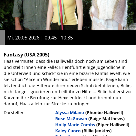
Mi, 20.05.2026 | 09:45 - 10:35
Fantasy
(USA 2005)
Haas vermutet, dass die Halliwells doch noch am Leben sind
und stellt ihnen eine Falle: Er entführt einige Jugendliche in
die Unterwelt und schickt sie in eine bizarre Fantasiewelt, wie
sie schon "Alice im Wunderland" erleben musste. Paige kann
letztendlich die Hilferufe ihrer neuen Schutzbefohlenen, Billie,
nicht länger ignorieren und eilt ihr zu Hilfe ... Billie hat erst vor
Kurzem ihre Berufung zur Hexe entdeckt und brennt nun
darauf, Haas allein zur Strecke zu bringen ...
Darsteller
Alyssa Milano
(Phoebe Halliwell)
Rose McGowan
(Paige Matthews)
Holly Marie Combs
(Piper Halliwell)
Kaley Cuoco
(Billie Jenkins)