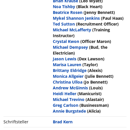
Brian Krause
(Leo Wyatt)
Noa Tishby
(Black Heart)
Beatrice Rosen
(Jenny Bennett)
Mykel Shannon Jenkins
(Paul Haas)
Ted Sutton
(Recruitment Officer)
Michael McLafferty
(Training
Instructor)
Crystal Kwon
(Officer Maron)
Michael Dempsey
(Bud, the
Electrician)
Jason Lewis
(Dex Lawson)
Marisa Lauren
(Taylor)
Brittany Eldridge
(Alexis)
Monica Allgeier
(Julie Bennett)
Christina Ulloa
(Jo Bennett)
Andrew McGinnis
(Louis)
Heidi Heller
(Manicurist)
Michael Trevino
(Alastair)
Greg Carlson
(Businessman)
Annie Burgstede
(Alicia)
Schriftsteller
Brad Kern