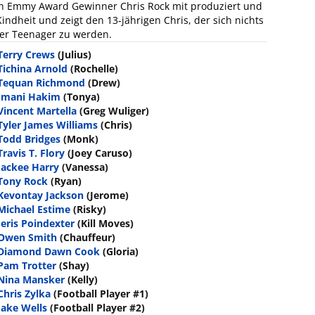
on Emmy Award Gewinner Chris Rock mit produziert und
Kindheit und zeigt den 13-jährigen Chris, der sich nichts
oler Teenager zu werden.
Terry Crews
(Julius)
Tichina Arnold
(Rochelle)
Tequan Richmond
(Drew)
Imani Hakim
(Tonya)
Vincent Martella
(Greg Wuliger)
Tyler James Williams
(Chris)
Todd Bridges
(Monk)
Travis T. Flory
(Joey Caruso)
Jackee Harry
(Vanessa)
Tony Rock
(Ryan)
Kevontay Jackson
(Jerome)
Michael Estime
(Risky)
Jeris Poindexter
(Kill Moves)
Owen Smith
(Chauffeur)
Diamond Dawn Cook
(Gloria)
Pam Trotter
(Shay)
Nina Mansker
(Kelly)
Chris Zylka
(Football Player #1)
Jake Wells
(Football Player #2)