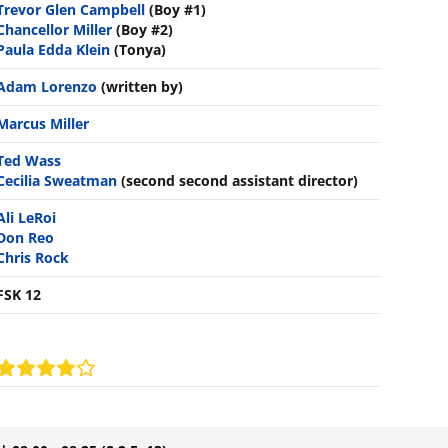
Trevor Glen Campbell
(Boy #1)
Chancellor Miller
(Boy #2)
Paula Edda Klein
(Tonya)
Adam Lorenzo
(written by)
Marcus Miller
Ted Wass
Cecilia Sweatman
(second second assistant director)
Ali LeRoi
Don Reo
Chris Rock
FSK 12