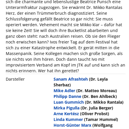
sich die charmante und lebenslustige Beatrice Punsch eine
Unterarmfraktur zugezogen. Sie erwärmt Dr. Mikko Rantalas
Herz, der einen Trümmerbruch diagnostiziert. Seine
Schlussfolgerung gefällt Beatrice so gar nicht: Sie muss
operiert werden. Vehement macht sie Mikko klar – dafür hat
sie keine Zeit! Sie will doch ihre Bucketlist abarbeiten und
ganz oben steht: nach Australien reisen. Ob sie den Flieger
noch erwischen kann? Ivos freier Tag auf dem Festival hat
sich zu einer Katastrophe entwickelt. Er gerät mitten in die
Massenpanik. Seine Kollegen machen sich große Sorgen, als
sie nichts von ihm hören. Doch dann taucht Ivo mit
improvisiertem Verband am Kopf im JTK auf und kann sich an
nichts erinnern. Wer hat ihn gerettet?
Darsteller
Sanam Afrashteh
(Dr. Leyla
Sherbaz)
Mike Adler
(Dr. Matteo Moreau)
Philipp Danne
(Dr. Ben Ahlbeck)
Luan Gummich
(Dr. Mikko Rantala)
Mirka Pigulla
(Dr. Julia Berger)
Arne Kertész
(Oliver Probst)
Linda Kummer
(Tamar Hummel)
Horst-Günter Marx
(Wolfgang