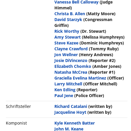
Vanessa Bell Calloway
(Judge
Himmel)
Christa B. Allen
(Matty Moore)
David Starzyk
(Congressman
Griffin)
Rick Worthy
(Dr. Stewart)
Amy Stewart
(Melissa Humphreys)
Steve Kazee
(Dominic Humphreys)
Clayne Crawford
(Tommy Ruby)
Jon Wellner
(Henry Andrews)
Josie DiVincenzo
(Reporter #2)
Elizabeth Chomko
(Amber Jones)
Natasha McCrea
(Reporter #1)
Graciella Evelina Martinez
(Officer)
Larry Mitchell
(Officer Mitchell)
Ken Edling
(Reporter)
Paul Jene
(Police Officer)
Schriftsteller
Richard Catalani
(written by)
Jacqueline Hoyt
(written by)
Komponist
Kyle Kenneth Batter
John M. Keane