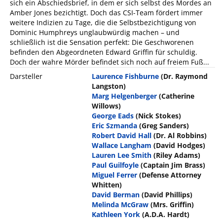
sich ein Abschiedsbrief, in dem er sich selbst des Mordes an
Amber Jones bezichtigt. Doch das CSI-Team fördert immer
weitere Indizien zu Tage, die die Selbstbezichtigung von
Dominic Humphreys unglaubwürdig machen – und
schließlich ist die Sensation perfekt: Die Geschworenen
befinden den Abgeordneten Edward Griffin für schuldig.
Doch der wahre Mörder befindet sich noch auf freiem Fuß...
Darsteller
Laurence Fishburne
(Dr. Raymond
Langston)
Marg Helgenberger
(Catherine
Willows)
George Eads
(Nick Stokes)
Eric Szmanda
(Greg Sanders)
Robert David Hall
(Dr. Al Robbins)
Wallace Langham
(David Hodges)
Lauren Lee Smith
(Riley Adams)
Paul Guilfoyle
(Captain Jim Brass)
Miguel Ferrer
(Defense Attorney
Whitten)
David Berman
(David Phillips)
Melinda McGraw
(Mrs. Griffin)
Kathleen York
(A.D.A. Hardt)