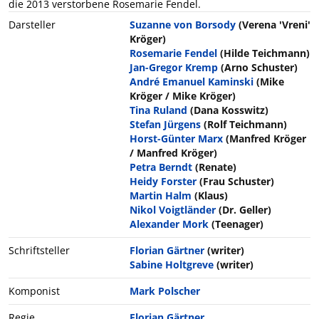
die 2013 verstorbene Rosemarie Fendel.
Darsteller
Suzanne von Borsody
(Verena 'Vreni'
Kröger)
Rosemarie Fendel
(Hilde Teichmann)
Jan-Gregor Kremp
(Arno Schuster)
André Emanuel Kaminski
(Mike
Kröger / Mike Kröger)
Tina Ruland
(Dana Kosswitz)
Stefan Jürgens
(Rolf Teichmann)
Horst-Günter Marx
(Manfred Kröger
/ Manfred Kröger)
Petra Berndt
(Renate)
Heidy Forster
(Frau Schuster)
Martin Halm
(Klaus)
Nikol Voigtländer
(Dr. Geller)
Alexander Mork
(Teenager)
Schriftsteller
Florian Gärtner
(writer)
Sabine Holtgreve
(writer)
Komponist
Mark Polscher
Regie
Florian Gärtner