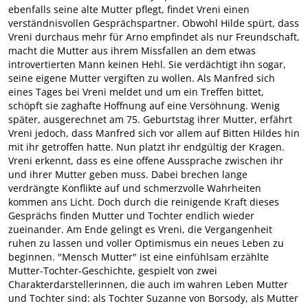
ebenfalls seine alte Mutter pflegt, findet Vreni einen
verständnisvollen Gesprächspartner. Obwohl Hilde spürt, dass
Vreni durchaus mehr für Arno empfindet als nur Freundschaft,
macht die Mutter aus ihrem Missfallen an dem etwas
introvertierten Mann keinen Hehl. Sie verdächtigt ihn sogar,
seine eigene Mutter vergiften zu wollen. Als Manfred sich
eines Tages bei Vreni meldet und um ein Treffen bittet,
schöpft sie zaghafte Hoffnung auf eine Versöhnung. Wenig
später, ausgerechnet am 75. Geburtstag ihrer Mutter, erfährt
Vreni jedoch, dass Manfred sich vor allem auf Bitten Hildes hin
mit ihr getroffen hatte. Nun platzt ihr endgültig der Kragen.
Vreni erkennt, dass es eine offene Aussprache zwischen ihr
und ihrer Mutter geben muss. Dabei brechen lange
verdrängte Konflikte auf und schmerzvolle Wahrheiten
kommen ans Licht. Doch durch die reinigende Kraft dieses
Gesprächs finden Mutter und Tochter endlich wieder
zueinander. Am Ende gelingt es Vreni, die Vergangenheit
ruhen zu lassen und voller Optimismus ein neues Leben zu
beginnen. "Mensch Mutter" ist eine einfühlsam erzählte
Mutter-Tochter-Geschichte, gespielt von zwei
Charakterdarstellerinnen, die auch im wahren Leben Mutter
und Tochter sind: als Tochter Suzanne von Borsody, als Mutter