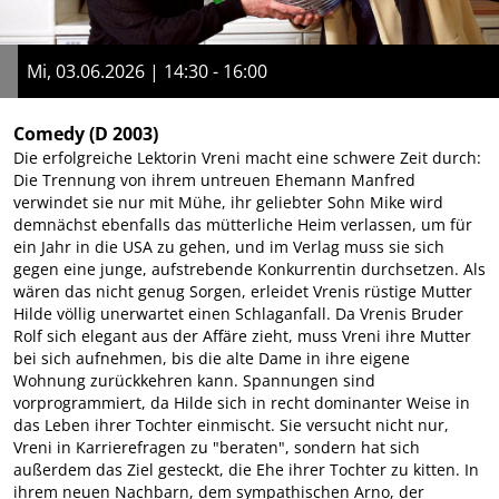
Mi, 03.06.2026 | 14:30 - 16:00
Comedy
(D 2003)
Die erfolgreiche Lektorin Vreni macht eine schwere Zeit durch:
Die Trennung von ihrem untreuen Ehemann Manfred
verwindet sie nur mit Mühe, ihr geliebter Sohn Mike wird
demnächst ebenfalls das mütterliche Heim verlassen, um für
ein Jahr in die USA zu gehen, und im Verlag muss sie sich
gegen eine junge, aufstrebende Konkurrentin durchsetzen. Als
wären das nicht genug Sorgen, erleidet Vrenis rüstige Mutter
Hilde völlig unerwartet einen Schlaganfall. Da Vrenis Bruder
Rolf sich elegant aus der Affäre zieht, muss Vreni ihre Mutter
bei sich aufnehmen, bis die alte Dame in ihre eigene
Wohnung zurückkehren kann. Spannungen sind
vorprogrammiert, da Hilde sich in recht dominanter Weise in
das Leben ihrer Tochter einmischt. Sie versucht nicht nur,
Vreni in Karrierefragen zu "beraten", sondern hat sich
außerdem das Ziel gesteckt, die Ehe ihrer Tochter zu kitten. In
ihrem neuen Nachbarn, dem sympathischen Arno, der