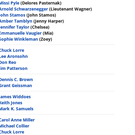
Missi Pyle
(Delores Pasternak)
Arnold Schwarzenegger
(Lieutenant Wagner)
John Stamos
(John Stamos)
Amber Tamblyn
(Jenny Harper)
Jennifer Taylor
(Chelsea)
Emmanuelle Vaugier
(Mia)
Sophie Winkleman
(Zoey)
Chuck Lorre
Lee Aronsohn
Don Reo
Jim Patterson
Dennis C. Brown
Grant Geissman
James Widdoes
Keith Jones
Mark K. Samuels
Carol Anne Miller
Michael Collier
Chuck Lorre