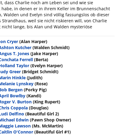
lt, dass Charlie noch am Leben sei und wie sie
ht habe, in denen er in ihrem Keller im Brunnenschacht
n, Walden und Evelyn sind völlig fassungslos ob dieser
Strandhaus, weil sie nicht riskieren will, von Charlie
nicht lange, bis Alan und Walden mysteriöse
Jon Cryer
(Alan Harper)
Ashton Kutcher
(Walden Schmidt)
Angus T. Jones
(Jake Harper)
Conchata Ferrell
(Berta)
Holland Taylor
(Evelyn Harper)
Judy Greer
(Bridget Schmidt)
Marin Hinkle
(Judith)
Melanie Lynskey
(Rose)
Bob Bergen
(Porky Pig)
April Bowlby
(Kandi)
Roger V. Burton
(King Rupert)
Chris Coppola
(Douglas)
Ludi Delfino
(Beautiful Girl 2)
Michael Edwin
(Pawn Shop Owner)
Maggie Lawson
(Ms. McMartin)
Caitlin O'Connor
(Beautiful Girl #1)