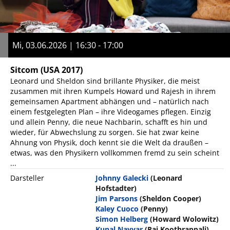
Mi, 03.06.2026 | 16:30 - 17:00
Sitcom
(USA 2017)
Leonard und Sheldon sind brillante Physiker, die meist
zusammen mit ihren Kumpels Howard und Rajesh in ihrem
gemeinsamen Apartment abhängen und – natürlich nach
einem festgelegten Plan – ihre Videogames pflegen. Einzig
und allein Penny, die neue Nachbarin, schafft es hin und
wieder, für Abwechslung zu sorgen. Sie hat zwar keine
Ahnung von Physik, doch kennt sie die Welt da draußen –
etwas, was den Physikern vollkommen fremd zu sein scheint
...
Darsteller
Johnny Galecki
(Leonard
Hofstadter)
Jim Parsons
(Sheldon Cooper)
Kaley Cuoco
(Penny)
Simon Helberg
(Howard Wolowitz)
Kunal Nayyar
(Raj Koothrappali)