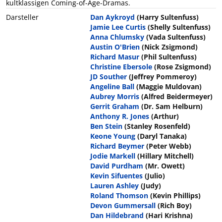
kultklassigen Coming-of-Age-Dramas.
Darsteller
Dan Aykroyd
(Harry Sultenfuss)
Jamie Lee Curtis
(Shelly Sultenfuss)
Anna Chlumsky
(Vada Sultenfuss)
Austin O'Brien
(Nick Zsigmond)
Richard Masur
(Phil Sultenfuss)
Christine Ebersole
(Rose Zsigmond)
JD Souther
(Jeffrey Pommeroy)
Angeline Ball
(Maggie Muldovan)
Aubrey Morris
(Alfred Beidermeyer)
Gerrit Graham
(Dr. Sam Helburn)
Anthony R. Jones
(Arthur)
Ben Stein
(Stanley Rosenfeld)
Keone Young
(Daryl Tanaka)
Richard Beymer
(Peter Webb)
Jodie Markell
(Hillary Mitchell)
David Purdham
(Mr. Owett)
Kevin Sifuentes
(Julio)
Lauren Ashley
(Judy)
Roland Thomson
(Kevin Phillips)
Devon Gummersall
(Rich Boy)
Dan Hildebrand
(Hari Krishna)