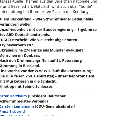
 tagesaktuelle Themen aus den Bereichen nationale und
tur und Gesellschaft. Natürlich wird auch über "bunte"
hterstattung hat ihren festen Platz in der Sendung.
KI am Beckenrand – Wie Schwimmbäder Badeunfälle
verhindern wollen.
Unzufriedenheit mit der Bundesregierung – Ergebnisse
des ARD-Deutschlandtrends.
EuGH-Entscheid: Wie viel steht abgelehnten
Asylbewerbern zu?.
Ukraine: Eine 27-Jährige aus Münster evakuiert
Menschen im Donbass.
Nach den Drohnenangriffen auf St. Petersburg –
Stimmung in Russland.
Eine Woche vor der WM: Wie läuft die Vorbereitung?
Die USA feiern 250. Geburtstag – unser Reporter zieht
mit Musketieren in die Schlacht.
Kinotipp mit Sabine Schlosser.
Peter Harzheim
(Präsident Deutscher
Schwimmmeister-Verband)
Carsten Linnemann
(CDU-Generalsekretär)
Anna Elsbernd