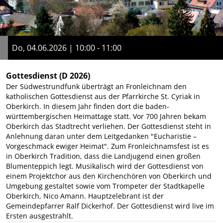
Do, 04.06.2026 | 10:00 - 11:00
Gottesdienst
(D 2026)
Der Südwestrundfunk überträgt an Fronleichnam den
katholischen Gottesdienst aus der Pfarrkirche St. Cyriak in
Oberkirch. In diesem Jahr finden dort die baden-
württembergischen Heimattage statt. Vor 700 Jahren bekam
Oberkirch das Stadtrecht verliehen. Der Gottesdienst steht in
Anlehnung daran unter dem Leitgedanken "Eucharistie –
Vorgeschmack ewiger Heimat". Zum Fronleichnamsfest ist es
in Oberkirch Tradition, dass die Landjugend einen großen
Blumenteppich legt. Musikalisch wird der Gottesdienst von
einem Projektchor aus den Kirchenchören von Oberkirch und
Umgebung gestaltet sowie vom Trompeter der Stadtkapelle
Oberkirch, Nico Amann. Hauptzelebrant ist der
Gemeindepfarrer Ralf Dickerhof. Der Gottesdienst wird live im
Ersten ausgestrahlt.