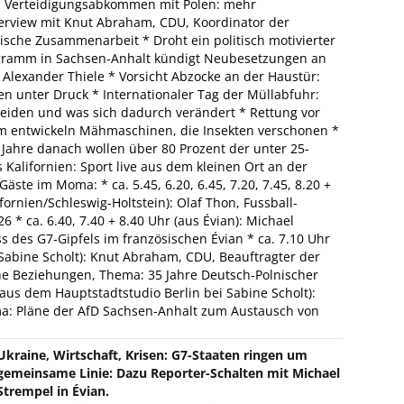
es Verteidigungsabkommen mit Polen: mehr
erview mit Knut Abraham, CDU, Koordinator der
ische Zusammenarbeit * Droht ein politisch motivierter
ramm in Sachsen-Anhalt kündigt Neubesetzungen an
 Alexander Thiele * Vorsicht Abzocke an der Haustür:
n unter Druck * Internationaler Tag der Müllabfuhr:
eiden und was sich dadurch verändert * Rettung vor
m entwickeln Mähmaschinen, die Insekten verschonen *
10 Jahre danach wollen über 80 Prozent der unter 25-
 Kalifornien: Sport live aus dem kleinen Ort an der
äste im Moma: * ca. 5.45, 6.20, 6.45, 7.20, 7.45, 8.20 +
ornien/Schleswig-Holtstein): Olaf Thon, Fussball-
* ca. 6.40, 7.40 + 8.40 Uhr (aus Évian): Michael
 des G7-Gipfels im französischen Évian * ca. 7.10 Uhr
Sabine Scholt): Knut Abraham, CDU, Beauftragter der
he Beziehungen, Thema: 35 Jahre Deutsch-Polnischer
(aus dem Hauptstadtstudio Berlin bei Sabine Scholt):
ema: Pläne der AfD Sachsen-Anhalt zum Austausch von
Ukraine, Wirtschaft, Krisen: G7-Staaten ringen um
gemeinsame Linie: Dazu Reporter-Schalten mit Michael
Strempel in Évian.