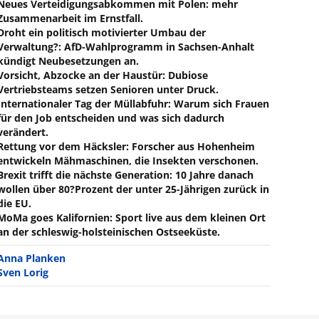
Neues Verteidigungsabkommen mit Polen: mehr
Zusammenarbeit im Ernstfall.
Droht ein politisch motivierter Umbau der
Verwaltung?: AfD-Wahlprogramm in Sachsen-Anhalt
kündigt Neubesetzungen an.
Vorsicht, Abzocke an der Haustür: Dubiose
Vertriebsteams setzen Senioren unter Druck.
Internationaler Tag der Müllabfuhr: Warum sich Frauen
für den Job entscheiden und was sich dadurch
verändert.
Rettung vor dem Häcksler: Forscher aus Hohenheim
entwickeln Mähmaschinen, die Insekten verschonen.
Brexit trifft die nächste Generation: 10 Jahre danach
wollen über 80?Prozent der unter 25-Jährigen zurück in
die EU.
MoMa goes Kalifornien: Sport live aus dem kleinen Ort
an der schleswig-holsteinischen Ostseeküste.
Anna Planken
Sven Lorig