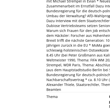
mit Michael Strempel in Évian * Neu
Zusammenarbeit im Ernstfall Dazu Int
Bundesregierung für die deutsch-poln
Umbau der Verwaltung? AfD-Wahlprog
Dazu Interview mit dem Staatsrechtler
Dubiose Vertriebsteams setzen Seniore
Warum sich Frauen für den Job entsch
dem Häcksler: Forscher aus Hohenhei
Brexit trifft die nächste Generation: 
Jährigen zurück in die EU * MoMa goes
schleswig-holsteinischen Ostseeküste G
8.45 Uhr (bei Peter Großmann aus Kalif
Weltmeister 1990, Thema: FIFA WM 2026 
Strempel, WDR Paris, Thema: Abschluss
(aus dem Hauptstadtstudio Berlin bei 
Bundesregierung für deutsch-polnisc
Nachbarschaftsvertrag * ca. 8.10 Uhr 
Alexander Thiele, Staatsrechtler, Th
Beamten
Thema