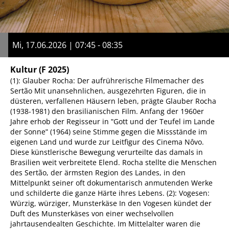
Mi, 17.06.2026 | 07:45 - 08:35
Kultur
(F 2025)
(1): Glauber Rocha: Der aufrührerische Filmemacher des
Sertão Mit unansehnlichen, ausgezehrten Figuren, die in
düsteren, verfallenen Häusern leben, prägte Glauber Rocha
(1938-1981) den brasilianischen Film. Anfang der 1960er
Jahre erhob der Regisseur in ʺGott und der Teufel im Lande
der Sonneʺ (1964) seine Stimme gegen die Missstände im
eigenen Land und wurde zur Leitfigur des Cinema Nôvo.
Diese künstlerische Bewegung verurteilte das damals in
Brasilien weit verbreitete Elend. Rocha stellte die Menschen
des Sertão, der ärmsten Region des Landes, in den
Mittelpunkt seiner oft dokumentarisch anmutenden Werke
und schilderte die ganze Härte ihres Lebens. (2): Vogesen:
Würzig, würziger, Munsterkäse In den Vogesen kündet der
Duft des Munsterkäses von einer wechselvollen
jahrtausendealten Geschichte. Im Mittelalter waren die