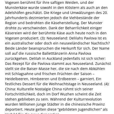
Vogesen berühmt für ihre saftigen Weiden, und der
Munsterkäse wurde sowohl in den Klöstern als auch an den
Adelshöfen geschätzt. Die Kriege und Umwälzungen des 20.
Jahrhunderts dezimierten jedoch die Viehbestände der
Region und bedrohten die Käseherstellung. Der Munster
drohte zu verschwinden. Dank der Beharrlichkeit einiger
Käsereien wird der berühmte Käse auch heute noch in den
Vogesen produziert. (3): Neuseeland: Delilahs Pavlova Ist es
ein australischer oder doch ein neuseeländischer Nachtisch?
Beide Länder beanspruchen die Herkunft für sich. Der Name
soll auf die russische Balletttänzerin Anna Pavlova
zurückgehen. Delilah in Auckland jedenfalls ist sich sicher:
Das Rezept für die Pavlova stammt aus Neuseeland. Zunächst
stellt sie die Baiser-Masse her, die sie nach dem Abkühlen
mit Schlagsahne und frischen Früchten der Saison –
Heidelbeeren, Himbeeren und Erdbeeren – garniert. Ein
festliches Dessert für die Weihnachtstage in Neuseeland. (4):
China: Kulturelle Nostalgie China rühmt sich seiner
Fortschrittlichkeit, doch im Dorf Wuzhen scheint die Zeit
stehen geblieben zu sein. Während der Kulturrevolution
wurden Millionen junge Städter in die chinesische Provinz
deportiert. Heute gelten diese ʺgebildeten Jugendlichenʺ als