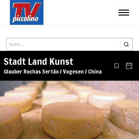
Search
Stadt Land Kunst
Aus den Le
Zum 
Glauber Rochas Sertão / Vogesen / China