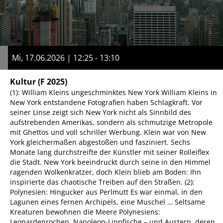
Mi, 17.06.2026 | 12:25 - 13:10
Kultur
(F 2025)
(1): William Kleins ungeschminktes New York William Kleins in
New York entstandene Fotografien haben Schlagkraft. Vor
seiner Linse zeigt sich New York nicht als Sinnbild des
aufstrebenden Amerikas, sondern als schmutzige Metropole
mit Ghettos und voll schriller Werbung. Klein war von New
York gleichermaßen abgestoßen und fasziniert. Sechs
Monate lang durchstreifte der Künstler mit seiner Rolleiflex
die Stadt. New York beeindruckt durch seine in den Himmel
ragenden Wolkenkratzer, doch Klein blieb am Boden: Ihn
inspirierte das chaotische Treiben auf den Straßen. (2):
Polynesien: Hingucker aus Perlmutt Es war einmal, in den
Lagunen eines fernen Archipels, eine Muschel … Seltsame
Kreaturen bewohnen die Meere Polynesiens:
Leopardenrochen, Napoleon-Lippfische – und Austern, deren