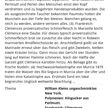
Perlmutt und Perlen den Menschen einst den Kopf
verdrehten und zu begehrten Handelsprodukten wurden. Die
als ausgezeichnete Taucher bekannten Paumotu holten die
Muscheln aus der Tiefe des Meeres. Manchen gelang es,
reich zu werden, andere verloren alles. (3): Frankreich:
Clémences provenzalisches Schmorfleisch In Marseille kocht
Clémence eine Daube. Für dieses typisch provenzalische
Schmorfleisch brät sie zunächst die über Nacht in Rotwein
marinierten Rindfleischstücke an. Anschließend gießt sie die
Marinade erneut über das Fleisch und gibt Zwiebeln, Nelken
sowie Kräuter hinzu. Dann muss das Gericht vier Stunden
lang auf kleiner Flamme schmoren. Nach der Hälfte der
Garzeit gibt Clémence Karotten hinzu. Als Beilage gibt es
frische Nudeln. (4): Hochwasserkatastrophe von Murcia 1879
traten die Wasser des Río Segura in Murcia über die Ufer und
lösten eine Katastrophe aus. Erstmals fand ein lokal
begrenztes Unglück weltweite Beachtung ...
Thema
William Kleins ungeschminktes
New York.
Polynesien: Hingucker aus
Perlmutt.
Frankreich: Clémences