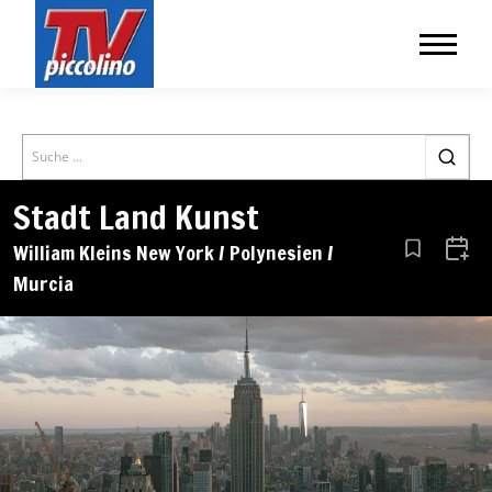
Search
Stadt Land Kunst
William Kleins New York / Polynesien /
Aus den Le
Zum 
Murcia