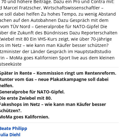
t 70 und höhere Beiträge. Dazu ein Pro und Contra mit:
 Marcel Fratzscher, Wirtschaftswissenschaftler –
e soll dabei helfen Zu hohes Tempo, zu wenig Abstand
sachen auf den Autobahnen Dazu Gespräch mit dem
 vom TÜV Nord – Generalprobe für NATO-Gipfel Die
über die Zukunft des Bündnisses Dazu Reporterschalten
Zwiebel mit 80 Ein VHS-Kurs zeigt, wie über 70-jährige
ps im Netz – wie kann man Käufer besser schützen?
tzminister der Länder Gespräch im Hauptstadtstudio
in – MoMa goes Kalifornien Sport live aus dem kleinen
stseeküste
Später in Rente – Kommission ringt um Rentenreform.
Runter vom Gas – neue Plakatkampagne soll dabei
helfen.
Generalprobe für NATO-Gipfel.
Die erste Zwiebel mit 80.
Fakeshops im Netz – wie kann man Käufer besser
schützen?.
MoMa goes Kalifornien.
Beate Philipp
Julia Diehl