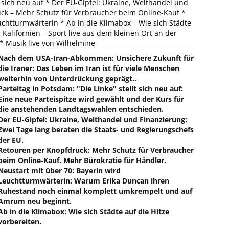
lt sich neu auf * Der EU-Gipfel: Ukraine, Welthandel und
ck – Mehr Schutz für Verbraucher beim Online-Kauf *
uchtturmwärterin * Ab in die Klimabox – Wie sich Städte
Kalifornien – Sport live aus dem kleinen Ort an der
* Musik live von Wilhelmine
Nach dem USA-Iran-Abkommen: Unsichere Zukunft für
die Iraner: Das Leben im Iran ist für viele Menschen
weiterhin von Unterdrückung geprägt..
Parteitag in Potsdam: "Die Linke" stellt sich neu auf:
Eine neue Parteispitze wird gewählt und der Kurs für
die anstehenden Landtagswahlen entschieden.
Der EU-Gipfel: Ukraine, Welthandel und Finanzierung:
Zwei Tage lang beraten die Staats- und Regierungschefs
der EU.
Retouren per Knopfdruck: Mehr Schutz für Verbraucher
beim Online-Kauf. Mehr Bürokratie für Händler.
Neustart mit über 70: Bayerin wird
Leuchtturmwärterin: Warum Erika Duncan ihren
Ruhestand noch einmal komplett umkrempelt und auf
Amrum neu beginnt.
Ab in die Klimabox: Wie sich Städte auf die Hitze
vorbereiten.