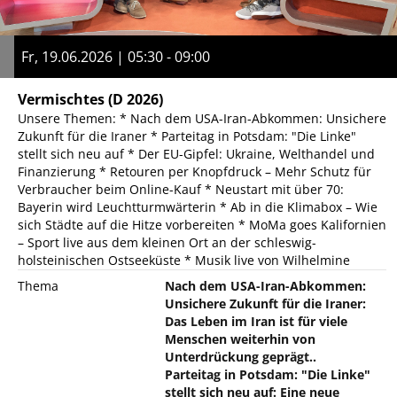
Fr, 19.06.2026 | 05:30 - 09:00
Vermischtes
(D 2026)
Unsere Themen: * Nach dem USA-Iran-Abkommen: Unsichere
Zukunft für die Iraner * Parteitag in Potsdam: "Die Linke"
stellt sich neu auf * Der EU-Gipfel: Ukraine, Welthandel und
Finanzierung * Retouren per Knopfdruck – Mehr Schutz für
Verbraucher beim Online-Kauf * Neustart mit über 70:
Bayerin wird Leuchtturmwärterin * Ab in die Klimabox – Wie
sich Städte auf die Hitze vorbereiten * MoMa goes Kalifornien
– Sport live aus dem kleinen Ort an der schleswig-
holsteinischen Ostseeküste * Musik live von Wilhelmine
Thema
Nach dem USA-Iran-Abkommen:
Unsichere Zukunft für die Iraner:
Das Leben im Iran ist für viele
Menschen weiterhin von
Unterdrückung geprägt..
Parteitag in Potsdam: "Die Linke"
stellt sich neu auf: Eine neue