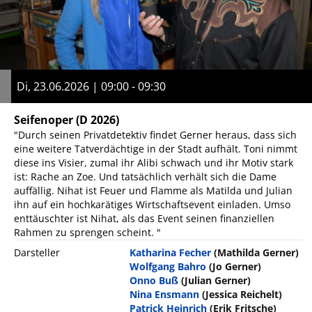
Di, 23.06.2026 | 09:00 - 09:30
Seifenoper
(D 2026)
"Durch seinen Privatdetektiv findet Gerner heraus, dass sich
eine weitere Tatverdächtige in der Stadt aufhält. Toni nimmt
diese ins Visier, zumal ihr Alibi schwach und ihr Motiv stark
ist: Rache an Zoe. Und tatsächlich verhält sich die Dame
auffällig. Nihat ist Feuer und Flamme als Matilda und Julian
ihn auf ein hochkarätiges Wirtschaftsevent einladen. Umso
enttäuschter ist Nihat, als das Event seinen finanziellen
Rahmen zu sprengen scheint. "
Darsteller
Katharina Fecher
(Mathilda Gerner)
Wolfgang Bahro
(Jo Gerner)
Onno Buß
(Julian Gerner)
Nina Ensmann
(Jessica Reichelt)
Patrick Heinrich
(Erik Fritsche)