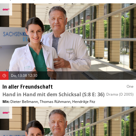
Do, 13.08 12:30
In aller Freundschaft
One
Hand in Hand mit dem Schicksal
(S:8 E: 36)
Drama
(D 2005)
Mit
:
Dieter Bellmann
,
Thomas Rühmann
,
Hendrikje Fitz