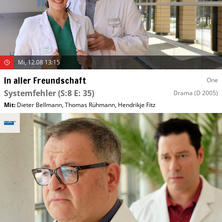
Mi, 12.08 13:15
In aller Freundschaft
One
Systemfehler
(S:8 E: 35)
Drama
(D 2005)
Mit
:
Dieter Bellmann
,
Thomas Rühmann
,
Hendrikje Fitz