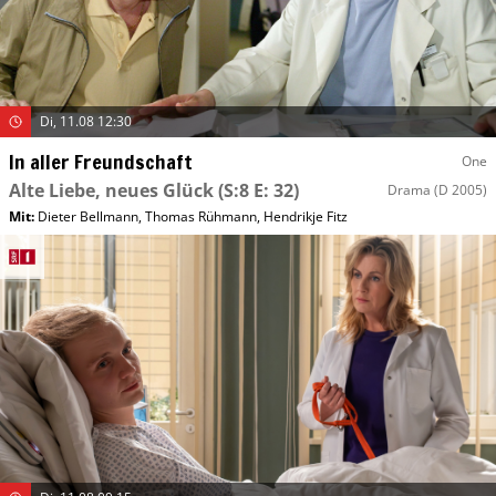
Di, 11.08 12:30
In aller Freundschaft
One
Alte Liebe, neues Glück
(S:8 E: 32)
Drama
(D 2005)
Mit
:
Dieter Bellmann
,
Thomas Rühmann
,
Hendrikje Fitz