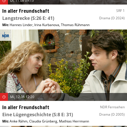
Di, 11.08 09:15
In aller Freundschaft
SRF 1
Langstrecke
(S:26 E: 41)
Drama
(D 2024)
Mit
:
Hannes Linder
,
Irina Kurbanova
,
Thomas Rühmann
Mi, 12.08 12:20
In aller Freundschaft
NDR Fernsehen
Eine Lügengeschichte
(S:8 E: 31)
Drama
(D 2005)
Mit
:
Anke Rähm
,
Claudia Grünberg
,
Mathias Herrmann