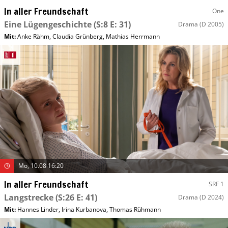
In aller Freundschaft
One
Eine Lügengeschichte
(S:8 E: 31)
Drama
(D 2005)
Mit
:
Anke Rähm
,
Claudia Grünberg
,
Mathias Herrmann
Mo, 10.08 16:20
In aller Freundschaft
SRF 1
Langstrecke
(S:26 E: 41)
Drama
(D 2024)
Mit
:
Hannes Linder
,
Irina Kurbanova
,
Thomas Rühmann