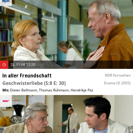
Di, 11.08 12:20
In aller Freundschaft
NDR Fernsehen
Geschwisterliebe
(S:8 E: 30)
Drama
(D 2005)
Mit
:
Dieter Bellmann
,
Thomas Rühmann
,
Hendrikje Fitz