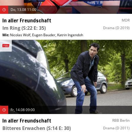
Do, 13.08 11:00
In aller Freundschaft
MDR
Im Ring
(S:22 E: 35)
Drama
(D 2019)
Mit
:
Nicolas Wolf
,
Eugen Bauder
,
Katrin Ingendoh
Fr, 14.08 09:00
In aller Freundschaft
RBB Berlin
Bitteres Erwachen
(S:14 E: 30)
Drama
(D 2011)