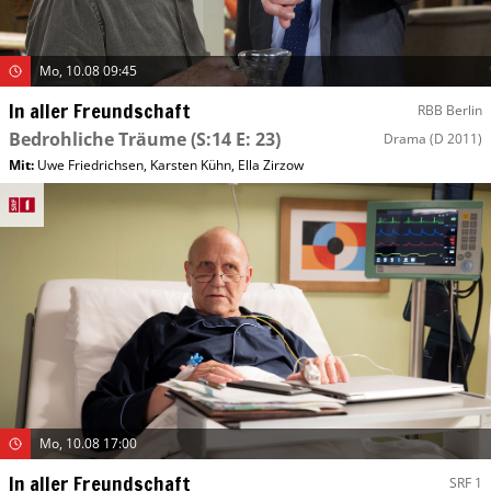
Mo, 10.08 09:45
In aller Freundschaft
RBB Berlin
Bedrohliche Träume
(S:14 E: 23)
Drama
(D 2011)
Mit
:
Uwe Friedrichsen
,
Karsten Kühn
,
Ella Zirzow
Mo, 10.08 17:00
In aller Freundschaft
SRF 1