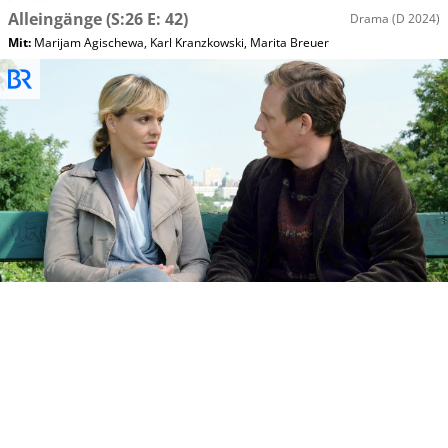
Alleingänge
(S:26 E: 42)
Drama
(D 2024)
Mit
:
Marijam Agischewa
,
Karl Kranzkowski
,
Marita Breuer
Mo, 10.08 12:50
In aller Freundschaft
BR Fernsehen
Zu viel verlangt
(S:20 E: 41)
Drama
(D 2017)
Mit
:
Judy Winter
,
Alessandro Schuster
,
Patrick Kalupa