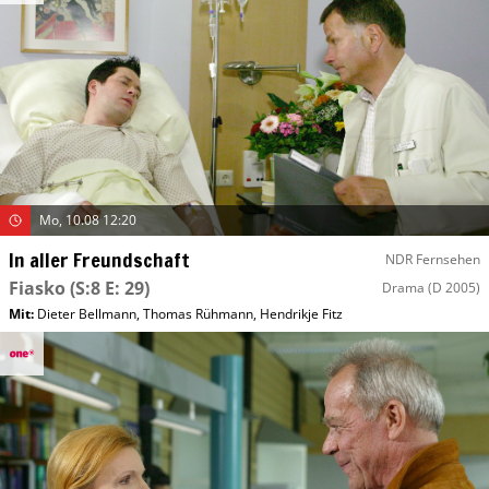
Mo, 10.08 12:20
In aller Freundschaft
NDR Fernsehen
Fiasko
(S:8 E: 29)
Drama
(D 2005)
Mit
:
Dieter Bellmann
,
Thomas Rühmann
,
Hendrikje Fitz