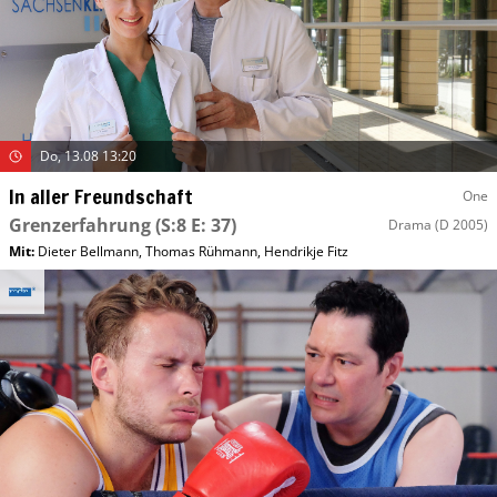
Do, 13.08 13:20
In aller Freundschaft
One
Grenzerfahrung
(S:8 E: 37)
Drama
(D 2005)
Mit
:
Dieter Bellmann
,
Thomas Rühmann
,
Hendrikje Fitz