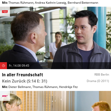
Mit
:
Thomas Rühmann
,
Andrea Kathrin Loewig
,
Bernhard Bettermann
Fr, 14.08 09:45
In aller Freundschaft
RBB Berlin
Kein Zurück
(S:14 E: 31)
Drama
(D 2011)
Mit
:
Dieter Bellmann
,
Thomas Rühmann
,
Hendrikje Fitz