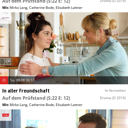
Auf dem Prüfstand
(S:22 E: 12)
Drama
(D 2019)
Mit
:
Mirko Lang
,
Catherine Bode
,
Elisabeth Lattner
So, 09.08 08:55
In aller Freundschaft
hr-fernsehen
Auf dem Prüfstand
(S:22 E: 12)
Drama
(D 2019)
Mit
:
Mirko Lang
,
Catherine Bode
,
Elisabeth Lattner