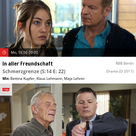
Mo, 10.08 09:00
In aller Freundschaft
RBB Berlin
Schmerzgrenze
(S:14 E: 22)
Drama
(D 2011)
Mit
:
Bettina Kupfer
,
Klaus Lehmann
,
Maja Lehrer