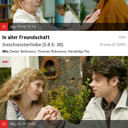
Mo, 10.08 12:15
In aller Freundschaft
One
Geschwisterliebe
(S:8 E: 30)
Drama
(D 2005)
Mit
:
Dieter Bellmann
,
Thomas Rühmann
,
Hendrikje Fitz
Mo, 10.08 13:05