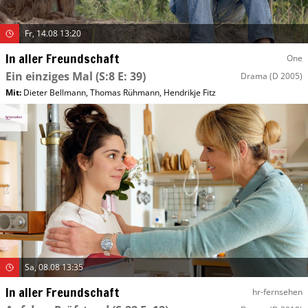
Fr, 14.08 13:20
In aller Freundschaft
One
Ein einziges Mal
(S:8 E: 39)
Drama
(D 2005)
Mit
:
Dieter Bellmann
,
Thomas Rühmann
,
Hendrikje Fitz
Sa, 08.08 13:35
In aller Freundschaft
hr-fernsehen