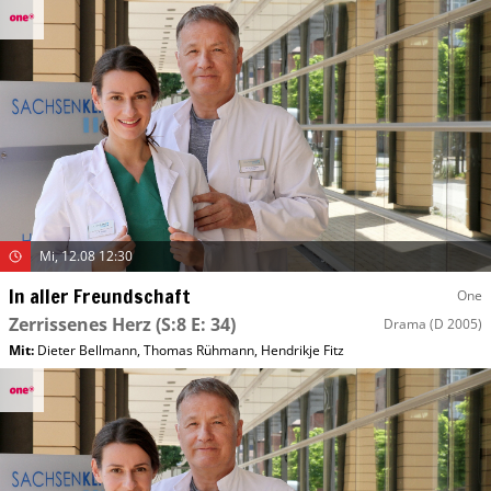
Mi, 12.08 12:30
In aller Freundschaft
One
Zerrissenes Herz
(S:8 E: 34)
Drama
(D 2005)
Mit
:
Dieter Bellmann
,
Thomas Rühmann
,
Hendrikje Fitz