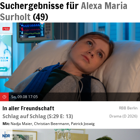
Suchergebnisse für
Alexa Maria
Surholt
(
49
)
So, 09.08 17:05
In aller Freundschaft
RBB Berlin
Schlag auf Schlag
(S:29 E: 13)
Drama
(D 2026)
Mit
:
Nadja Maier
,
Christian Beermann
,
Patrick Joswig