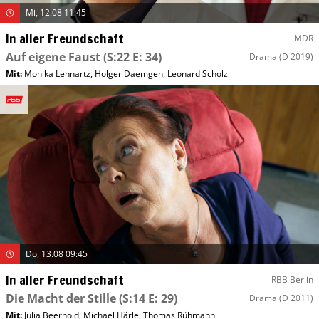
Mi, 12.08 11:45
In aller Freundschaft
MDR
Auf eigene Faust
(S:22 E: 34)
Drama
(D 2019)
Mit
:
Monika Lennartz
,
Holger Daemgen
,
Leonard Scholz
Do, 13.08 09:45
In aller Freundschaft
RBB Berlin
Die Macht der Stille
(S:14 E: 29)
Drama
(D 2011)
Mit
:
Julia Beerhold
,
Michael Härle
,
Thomas Rühmann