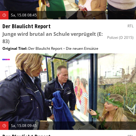
Sa, 15.08 08:45
Der Blaulicht Report
RTL
Junge wird brutal an Schule verprügelt
(E:
Polizei
(D 2015)
83)
Original Titel:
Der Blaulicht Report – Die neuen Einsätze
Sa, 15.08 09:45