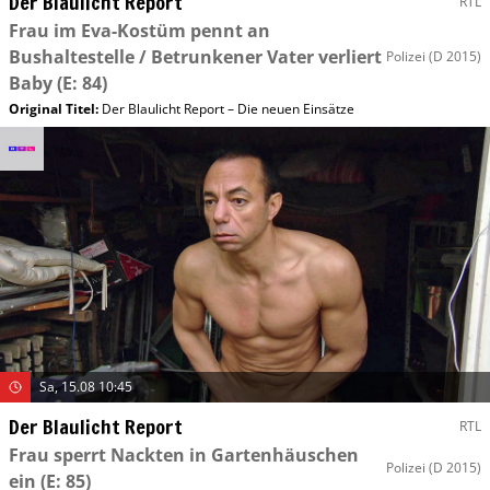
Der Blaulicht Report
RTL
Frau im Eva-Kostüm pennt an
Bushaltestelle / Betrunkener Vater verliert
Polizei
(D 2015)
Baby
(E: 84)
Original Titel:
Der Blaulicht Report – Die neuen Einsätze
Sa, 15.08 10:45
Der Blaulicht Report
RTL
Frau sperrt Nackten in Gartenhäuschen
Polizei
(D 2015)
ein
(E: 85)