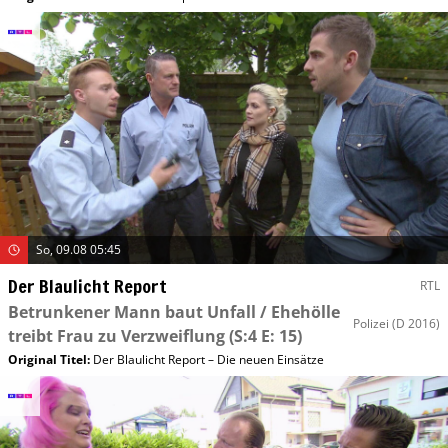
So, 09.08 05:45
Der Blaulicht Report
RTL
Betrunkener Mann baut Unfall / Ehehölle
Polizei
(D 2016)
treibt Frau zu Verzweiflung
(S:4 E: 15)
Original Titel:
Der Blaulicht Report – Die neuen Einsätze