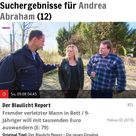
Suchergebnisse für
Andrea
Abraham
(
12
)
So, 09.08 04:45
Der Blaulicht Report
RTL
Fremder verletzter Mann in Bett / 9-
Jähriger will mit tausenden Euro
Polizei
(D 2015)
auswandern
(E: 79)
Original Titel:
Der Blaulicht Report – Die neuen Einsätze