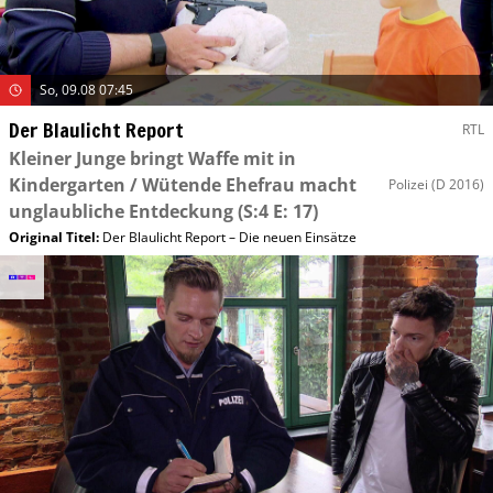
So, 09.08 07:45
Der Blaulicht Report
RTL
Kleiner Junge bringt Waffe mit in
Kindergarten / Wütende Ehefrau macht
Polizei
(D 2016)
unglaubliche Entdeckung
(S:4 E: 17)
Original Titel:
Der Blaulicht Report – Die neuen Einsätze