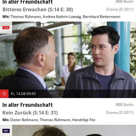
In aller Freundschaft
RBB Berlin
Bitteres Erwachen
(S:14 E: 30)
Drama
(D 2011)
Mit
:
Thomas Rühmann
,
Andrea Kathrin Loewig
,
Bernhard Bettermann
Fr, 14.08 09:45
In aller Freundschaft
RBB Berlin
Kein Zurück
(S:14 E: 31)
Drama
(D 2011)
Mit
:
Dieter Bellmann
,
Thomas Rühmann
,
Hendrikje Fitz