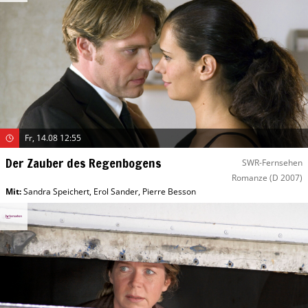
Fr, 14.08 12:55
Der Zauber des Regenbogens
SWR-Fernsehen
Romanze
(D 2007)
Mit
:
Sandra Speichert
,
Erol Sander
,
Pierre Besson