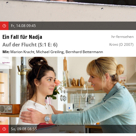
Fr, 14.08 09:45
Ein Fall für Nadja
hr-fernsehen
Auf der Flucht
(S:1 E: 6)
Krimi
(D 2007)
Mit
:
Marion Kracht
,
Michael Greiling
,
Bernhard Bettermann
So, 09.08 08:55