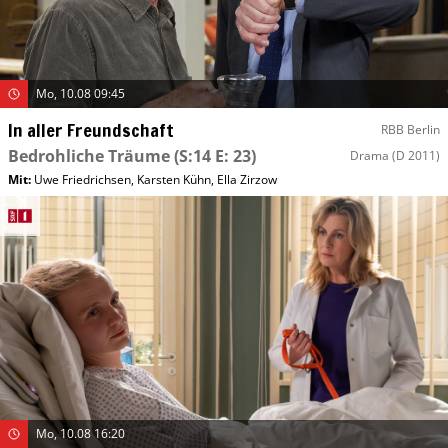
Mo, 10.08 09:45
In aller Freundschaft
RBB Berlin
Bedrohliche Träume
(S:14 E: 23)
Drama
(D 2011)
Mit
:
Uwe Friedrichsen
,
Karsten Kühn
,
Ella Zirzow
Mo, 10.08 16:20