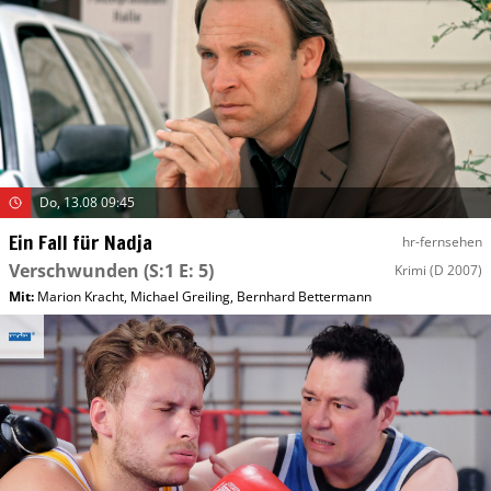
Do, 13.08 09:45
Ein Fall für Nadja
hr-fernsehen
Verschwunden
(S:1 E: 5)
Krimi
(D 2007)
Mit
:
Marion Kracht
,
Michael Greiling
,
Bernhard Bettermann