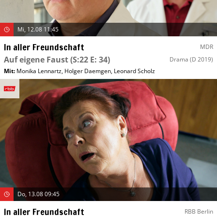
Mi, 12.08 11:45
In aller Freundschaft
MDR
Auf eigene Faust
(S:22 E: 34)
Drama
(D 2019)
Mit
:
Monika Lennartz
,
Holger Daemgen
,
Leonard Scholz
Do, 13.08 09:45
In aller Freundschaft
RBB Berlin