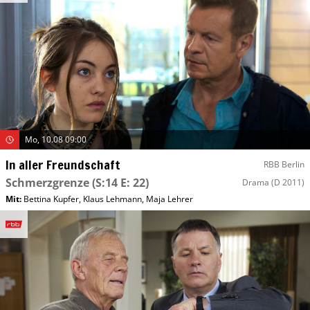
Mo, 10.08 09:00
In aller Freundschaft
RBB Berlin
Schmerzgrenze
(S:14 E: 22)
Drama
(D 2011)
Mit
:
Bettina Kupfer
,
Klaus Lehmann
,
Maja Lehrer