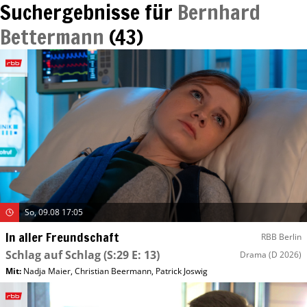
Suchergebnisse für
Bernhard
Bettermann
(
43
)
So, 09.08 17:05
In aller Freundschaft
RBB Berlin
Schlag auf Schlag
(S:29 E: 13)
Drama
(D 2026)
Mit
:
Nadja Maier
,
Christian Beermann
,
Patrick Joswig