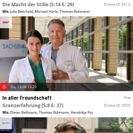
Die Macht der Stille
(S:14 E: 29)
Drama
(D 2011)
Mit
:
Julia Beerhold
,
Michael Härle
,
Thomas Rühmann
Do, 13.08 13:20
In aller Freundschaft
One
Grenzerfahrung
(S:8 E: 37)
Drama
(D 2005)
Mit
:
Dieter Bellmann
,
Thomas Rühmann
,
Hendrikje Fitz