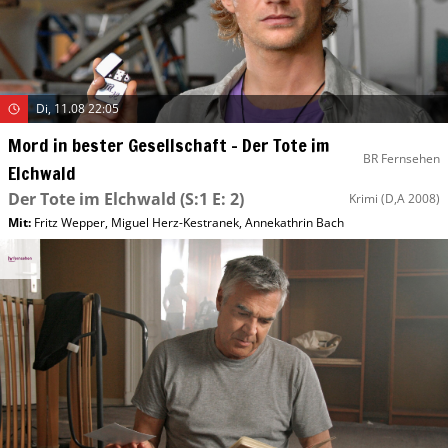
Di, 11.08 22:05
Mord in bester Gesellschaft – Der Tote im
BR Fernsehen
Elchwald
Der Tote im Elchwald
(S:1 E: 2)
Krimi
(D,A 2008)
Mit
:
Fritz Wepper
,
Miguel Herz-Kestranek
,
Annekathrin Bach