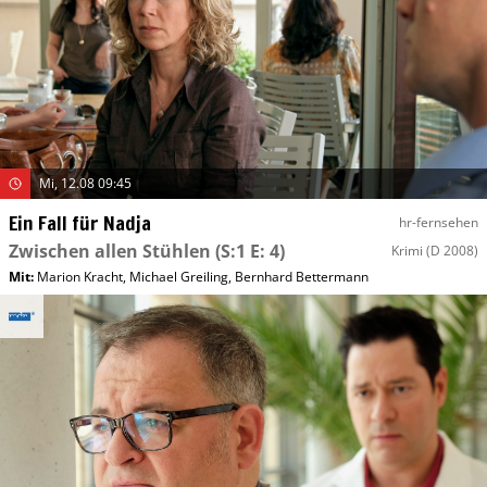
Mi, 12.08 09:45
Ein Fall für Nadja
hr-fernsehen
Zwischen allen Stühlen
(S:1 E: 4)
Krimi
(D 2008)
Mit
:
Marion Kracht
,
Michael Greiling
,
Bernhard Bettermann