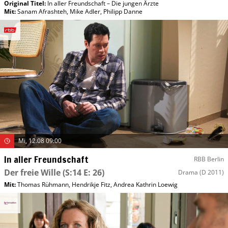
Original Titel:
In aller Freundschaft – Die jungen Ärzte
Mit
:
Sanam Afrashteh
,
Mike Adler
,
Philipp Danne
Mi, 12.08 09:00
In aller Freundschaft
RBB Berlin
Der freie Wille
(S:14 E: 26)
Drama
(D 2011)
Mit
:
Thomas Rühmann
,
Hendrikje Fitz
,
Andrea Kathrin Loewig