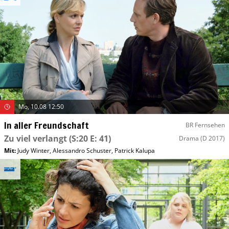
Mo, 10.08 12:50
In aller Freundschaft
BR Fernsehen
Zu viel verlangt
(S:20 E: 41)
Drama
(D 2017)
Mit
:
Judy Winter
,
Alessandro Schuster
,
Patrick Kalupa