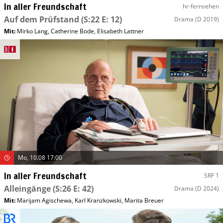
In aller Freundschaft
hr-fernsehen
Auf dem Prüfstand
(S:22 E: 12)
Drama
(D 2019)
Mit
:
Mirko Lang
,
Catherine Bode
,
Elisabeth Lattner
Mo, 10.08 17:00
In aller Freundschaft
SRF 1
Alleingänge
(S:26 E: 42)
Drama
(D 2024)
Mit
:
Marijam Agischewa
,
Karl Kranzkowski
,
Marita Breuer