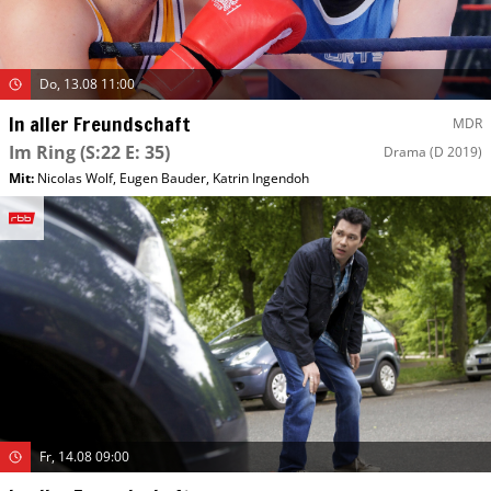
Do, 13.08 11:00
In aller Freundschaft
MDR
Im Ring
(S:22 E: 35)
Drama
(D 2019)
Mit
:
Nicolas Wolf
,
Eugen Bauder
,
Katrin Ingendoh
Fr, 14.08 09:00