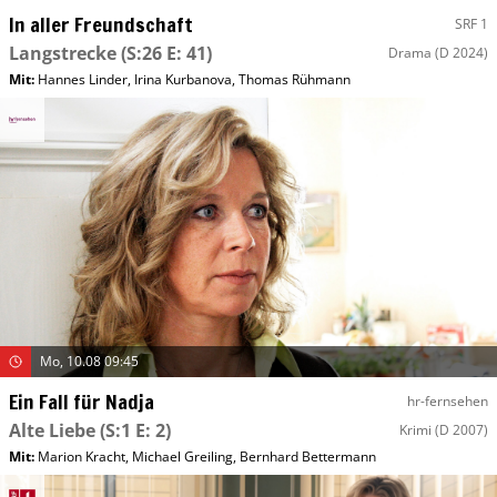
In aller Freundschaft
SRF 1
Langstrecke
(S:26 E: 41)
Drama
(D 2024)
Mit
:
Hannes Linder
,
Irina Kurbanova
,
Thomas Rühmann
Mo, 10.08 09:45
Ein Fall für Nadja
hr-fernsehen
Alte Liebe
(S:1 E: 2)
Krimi
(D 2007)
Mit
:
Marion Kracht
,
Michael Greiling
,
Bernhard Bettermann