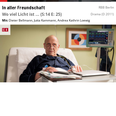
In aller Freundschaft
RBB Berlin
Wo viel Licht ist ...
(S:14 E: 25)
Drama
(D 2011)
Mit
:
Dieter Bellmann
,
Jutta Kammann
,
Andrea Kathrin Loewig
Di, 11.08 10:00
In aller Freundschaft
SRF 1
Alleingänge
(S:26 E: 42)
Drama
(D 2024)
Mit
:
Marijam Agischewa
,
Karl Kranzkowski
,
Marita Breuer