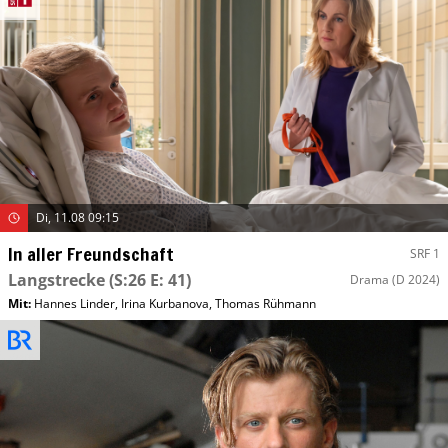
Di, 11.08 09:15
In aller Freundschaft
SRF 1
Langstrecke
(S:26 E: 41)
Drama
(D 2024)
Mit
:
Hannes Linder
,
Irina Kurbanova
,
Thomas Rühmann