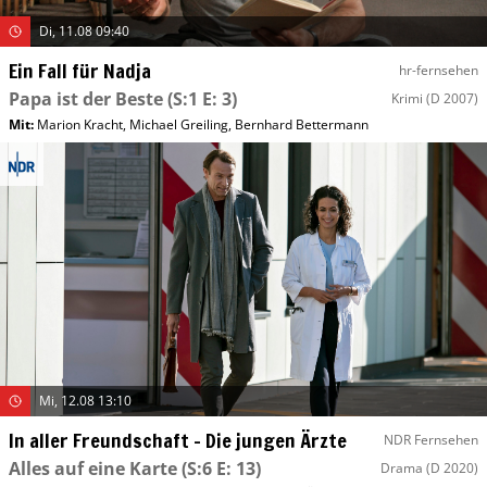
Di, 11.08 09:40
Ein Fall für Nadja
hr-fernsehen
Papa ist der Beste
(S:1 E: 3)
Krimi
(D 2007)
Mit
:
Marion Kracht
,
Michael Greiling
,
Bernhard Bettermann
Mi, 12.08 13:10
In aller Freundschaft – Die jungen Ärzte
NDR Fernsehen
Alles auf eine Karte
(S:6 E: 13)
Drama
(D 2020)