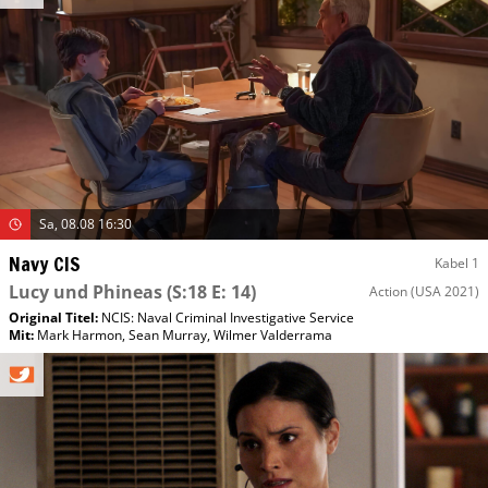
Sa, 08.08 16:30
Navy CIS
Kabel 1
Lucy und Phineas
(S:18 E: 14)
Action
(USA 2021)
Original Titel:
NCIS: Naval Criminal Investigative Service
Mit
:
Mark Harmon
,
Sean Murray
,
Wilmer Valderrama