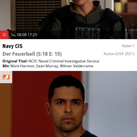
Sa, 08.08 17:25
Navy CIS
Kabel 1
Der Feuerball
(S:18 E: 15)
Action
(USA 2021)
Original Titel:
NCIS: Naval Criminal Investigative Service
Mit
:
Mark Harmon
,
Sean Murray
,
Wilmer Valderrama