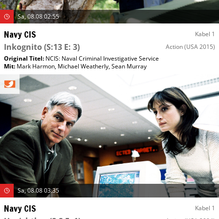
Sa, 08.08 02:55
Navy CIS
Kabel 1
Inkognito
(S:13 E: 3)
Action
(USA 2015)
Original Titel:
NCIS: Naval Criminal Investigative Service
Mit
:
Mark Harmon
,
Michael Weatherly
,
Sean Murray
Sa, 08.08 03:35
Navy CIS
Kabel 1