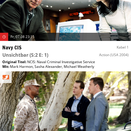
Fr, 07.08 23:15
Navy CIS
Kabel 1
Unsichtbar
(S:2 E: 1)
Action
(USA 2004)
Original Titel:
NCIS: Naval Criminal Investigative Service
Mit
:
Mark Harmon
,
Sasha Alexander
,
Michael Weatherly