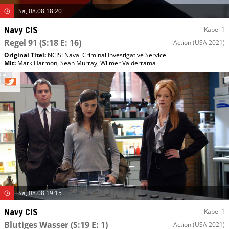
Sa, 08.08 18:20
Navy CIS
Kabel 1
Regel 91
(S:18 E: 16)
Action
(USA 2021)
Original Titel:
NCIS: Naval Criminal Investigative Service
Mit
:
Mark Harmon
,
Sean Murray
,
Wilmer Valderrama
Sa, 08.08 19:15
Navy CIS
Kabel 1
Blutiges Wasser
(S:19 E: 1)
Action
(USA 2021)