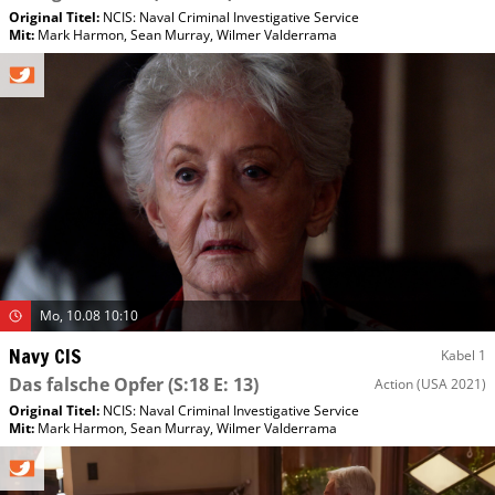
Original Titel:
NCIS: Naval Criminal Investigative Service
Mit
:
Mark Harmon
,
Sean Murray
,
Wilmer Valderrama
Mo, 10.08 10:10
Navy CIS
Kabel 1
Das falsche Opfer
(S:18 E: 13)
Action
(USA 2021)
Original Titel:
NCIS: Naval Criminal Investigative Service
Mit
:
Mark Harmon
,
Sean Murray
,
Wilmer Valderrama