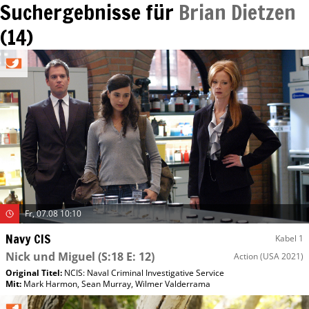
Suchergebnisse für
Brian Dietzen
(
14
)
Fr, 07.08 10:10
Navy CIS
Kabel 1
Nick und Miguel
(S:18 E: 12)
Action
(USA 2021)
Original Titel:
NCIS: Naval Criminal Investigative Service
Mit
:
Mark Harmon
,
Sean Murray
,
Wilmer Valderrama