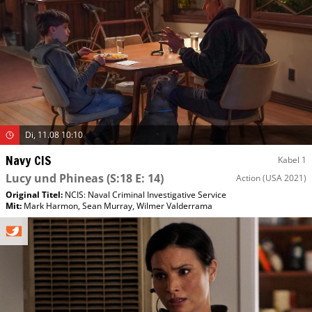
Di, 11.08 10:10
Navy CIS
Kabel 1
Lucy und Phineas
(S:18 E: 14)
Action
(USA 2021)
Original Titel:
NCIS: Naval Criminal Investigative Service
Mit
:
Mark Harmon
,
Sean Murray
,
Wilmer Valderrama