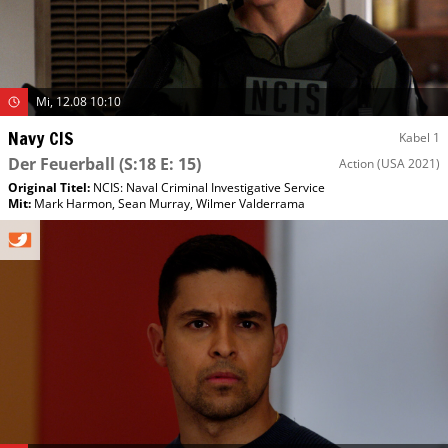
Mi, 12.08 10:10
Navy CIS
Kabel 1
Der Feuerball
(S:18 E: 15)
Action
(USA 2021)
Original Titel:
NCIS: Naval Criminal Investigative Service
Mit
:
Mark Harmon
,
Sean Murray
,
Wilmer Valderrama