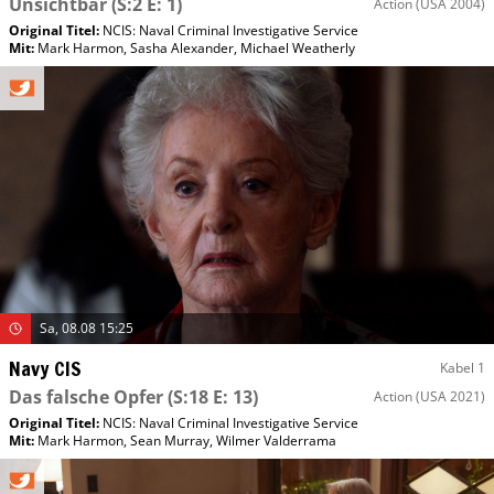
Unsichtbar
(S:2 E: 1)
Action
(USA 2004)
Original Titel:
NCIS: Naval Criminal Investigative Service
Mit
:
Mark Harmon
,
Sasha Alexander
,
Michael Weatherly
Sa, 08.08 15:25
Navy CIS
Kabel 1
Das falsche Opfer
(S:18 E: 13)
Action
(USA 2021)
Original Titel:
NCIS: Naval Criminal Investigative Service
Mit
:
Mark Harmon
,
Sean Murray
,
Wilmer Valderrama