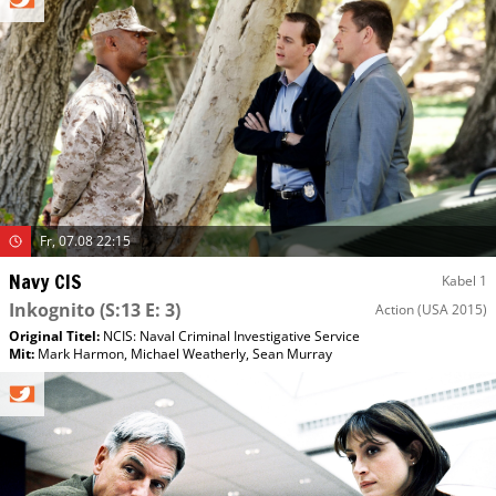
Fr, 07.08 22:15
Navy CIS
Kabel 1
Inkognito
(S:13 E: 3)
Action
(USA 2015)
Original Titel:
NCIS: Naval Criminal Investigative Service
Mit
:
Mark Harmon
,
Michael Weatherly
,
Sean Murray