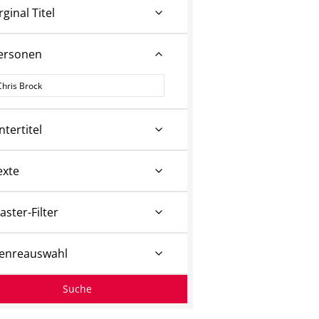
rginal Titel
ersonen
ersonen
ntertitel
exte
aster-Filter
enreauswahl
Suche