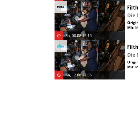
Filt
Die 
Origin
Mit
:
M
Sa, 08.08 16:15
Filt
Die 
Origin
Mit
:
M
Mi, 12.08 22:05