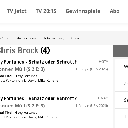
TV Jetzt
TV 20:15
Gewinnspiele
Abo
 / Info
Nachrichten
Unterhaltung
Kinder
Chris Brock
(
4
)
hy Fortunes – Schatz oder Schrott?
HGTV
W
onnen Müll
(S:2 E: 3)
Lifestyle
(USA 2026)
al Titel:
Filthy Fortunes
att Paxton
,
Chris Davis
,
Mike Kelleher
Z
hy Fortunes – Schatz oder Schrott?
DMAX
S
onnen Müll
(S:2 E: 3)
Lifestyle
(USA 2026)
al Titel:
Filthy Fortunes
Ti
att Paxton
,
Chris Davis
,
Mike Kelleher