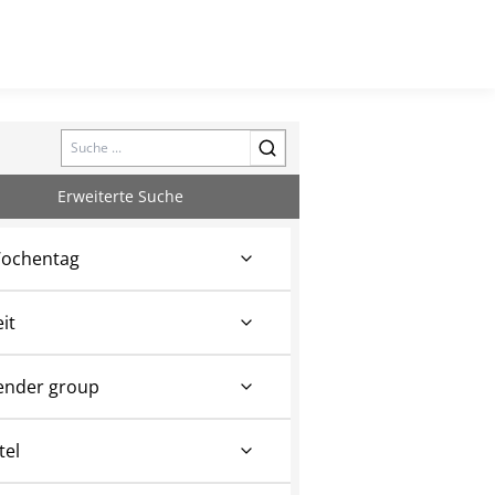
Search
Erweiterte Suche
ochentag
eit
ender group
tel