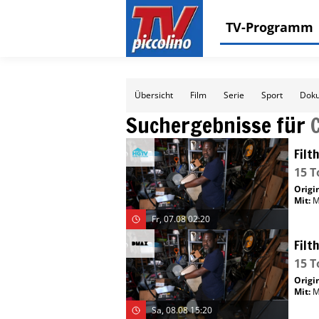
TV-Programm
Übersicht
Film
Serie
Sport
Doku
Suchergebnisse für
Filt
15 T
Origin
Mit
:
M
Fr, 07.08 02:20
Filt
15 T
Origin
Mit
:
M
Sa, 08.08 15:20