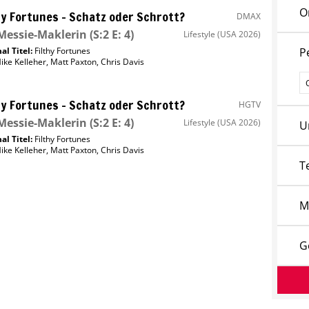
O
hy Fortunes – Schatz oder Schrott?
DMAX
Messie-Maklerin
(S:2 E: 4)
Lifestyle
(USA 2026)
al Titel:
Filthy Fortunes
P
ike Kelleher
,
Matt Paxton
,
Chris Davis
P
hy Fortunes – Schatz oder Schrott?
HGTV
Messie-Maklerin
(S:2 E: 4)
Lifestyle
(USA 2026)
U
al Titel:
Filthy Fortunes
ike Kelleher
,
Matt Paxton
,
Chris Davis
T
M
G