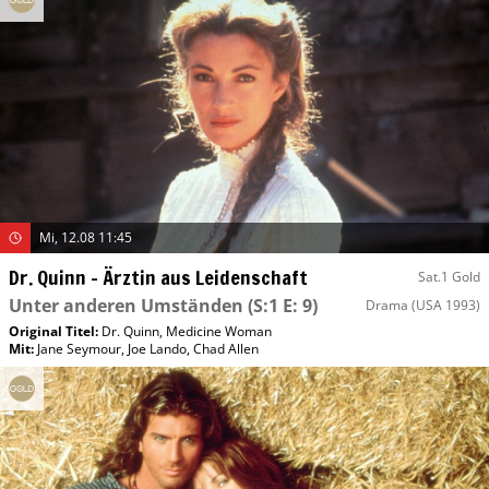
Mi, 12.08 11:45
Dr. Quinn – Ärztin aus Leidenschaft
Sat.1 Gold
Unter anderen Umständen
(S:1 E: 9)
Drama
(USA 1993)
Original Titel:
Dr. Quinn, Medicine Woman
Mit
:
Jane Seymour
,
Joe Lando
,
Chad Allen