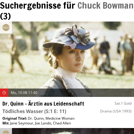
Suchergebnisse für
Chuck Bowman
(
3
)
Mo, 10.08 11:40
Dr. Quinn – Ärztin aus Leidenschaft
Sat.1 Gold
Tödliches Wasser
(S:1 E: 11)
Drama
(USA 1993)
Original Titel:
Dr. Quinn, Medicine Woman
Mit
:
Jane Seymour
,
Joe Lando
,
Chad Allen