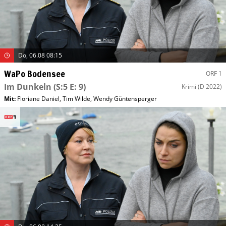
Do, 06.08 08:15
WaPo Bodensee
ORF 1
Im Dunkeln
(S:5 E: 9)
Krimi
(D 2022)
Mit
:
Floriane Daniel
,
Tim Wilde
,
Wendy Güntensperger