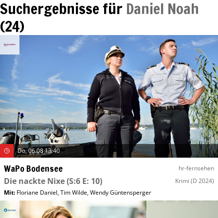
Suchergebnisse für
Daniel Noah
(
24
)
Do, 06.08 13:40
WaPo Bodensee
hr-fernsehen
Die nackte Nixe
(S:6 E: 10)
Krimi
(D 2024)
Mit
:
Floriane Daniel
,
Tim Wilde
,
Wendy Güntensperger