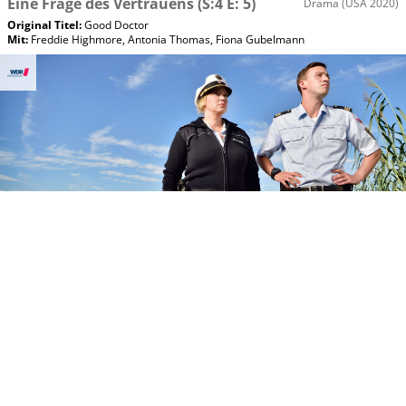
Eine Frage des Vertrauens
(S:4 E: 5)
Drama
(USA 2020)
Original Titel:
Good Doctor
Mit
:
Freddie Highmore
,
Antonia Thomas
,
Fiona Gubelmann
So, 09.08 14:20
WaPo Bodensee
WDR
Rien ne va plus
(S:2 E: 17)
Krimi
(D 2020)
Mit
:
Floriane Daniel
,
Tim Wilde
,
Wendy Güntensperger