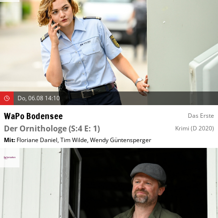
Do, 06.08 14:10
WaPo Bodensee
Das Erste
Der Ornithologe
(S:4 E: 1)
Krimi
(D 2020)
Mit
:
Floriane Daniel
,
Tim Wilde
,
Wendy Güntensperger