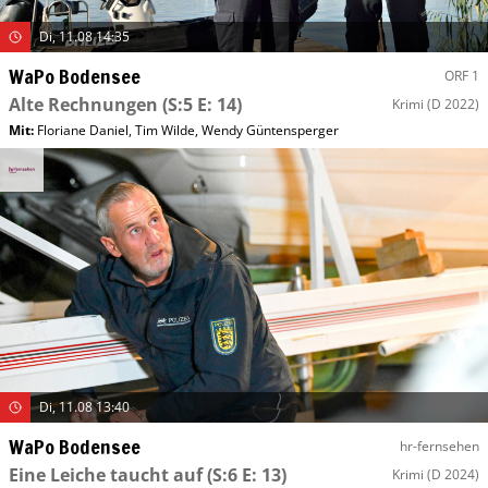
Di, 11.08 14:35
WaPo Bodensee
ORF 1
Alte Rechnungen
(S:5 E: 14)
Krimi
(D 2022)
Mit
:
Floriane Daniel
,
Tim Wilde
,
Wendy Güntensperger
Di, 11.08 13:40
WaPo Bodensee
hr-fernsehen
Eine Leiche taucht auf
(S:6 E: 13)
Krimi
(D 2024)