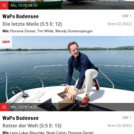
Mo, 10.08 08:30
WaPo Bodensee
ORF 1
Die letzte Meile
(S:5 E: 12)
Krimi
(D 2022)
Mit
:
Floriane Daniel
,
Tim Wilde
,
Wendy Güntensperger
Mo, 10.08 14:35
WaPo Bodensee
ORF 1
Retter der Welt
(S:5 E: 13)
Krimi
(D 2022)
Mit
:
Leon Lukas Blaschke
,
Noah Calvin
,
Floriane Daniel