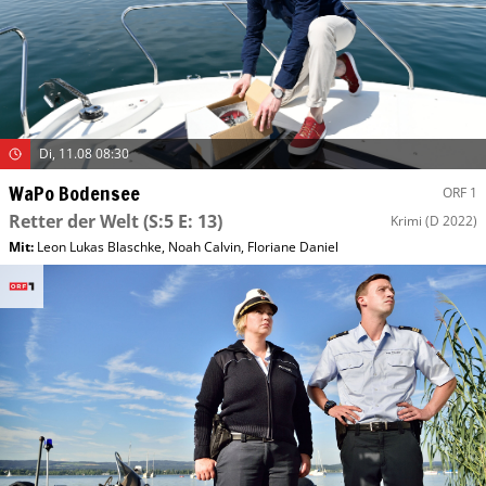
Di, 11.08 08:30
WaPo Bodensee
ORF 1
Retter der Welt
(S:5 E: 13)
Krimi
(D 2022)
Mit
:
Leon Lukas Blaschke
,
Noah Calvin
,
Floriane Daniel