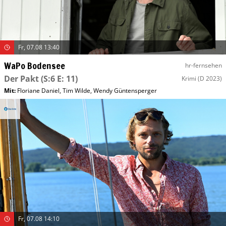
Fr, 07.08 13:40
WaPo Bodensee
hr-fernsehen
Der Pakt
(S:6 E: 11)
Krimi
(D 2023)
Mit
:
Floriane Daniel
,
Tim Wilde
,
Wendy Güntensperger
Fr, 07.08 14:10