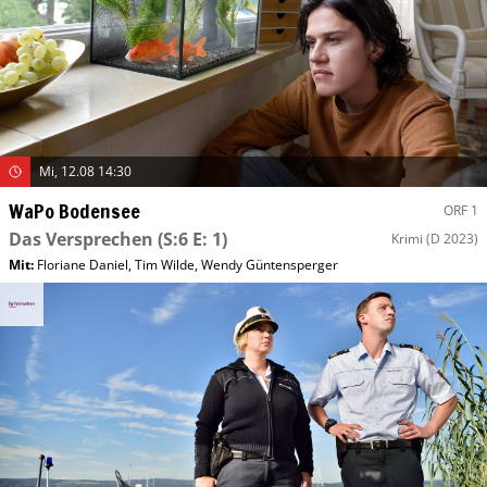
Mi, 12.08 14:30
WaPo Bodensee
ORF 1
Das Versprechen
(S:6 E: 1)
Krimi
(D 2023)
Mit
:
Floriane Daniel
,
Tim Wilde
,
Wendy Güntensperger