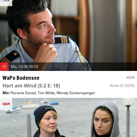
Mo, 10.08 00:50
WaPo Bodensee
WDR
Hart am Wind
(S:2 E: 18)
Krimi
(D 2020)
Mit
:
Floriane Daniel
,
Tim Wilde
,
Wendy Güntensperger