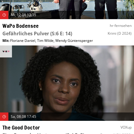
Mi, 12.08 13:35
WaPo Bodensee
hr-fernsehen
Gefährliches Pulver
(S:6 E: 14)
Krimi
(D 2024)
Mit
:
Floriane Daniel
,
Tim Wilde
,
Wendy Güntensperger
Sa, 08.08 17:45
The Good Doctor
VOXup