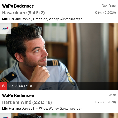
WaPo Bodensee
Das Erste
Hasardeure
(S:4 E: 2)
Krimi
(D 2020)
Mit
:
Floriane Daniel
,
Tim Wilde
,
Wendy Güntensperger
So, 09.08 15:10
WaPo Bodensee
WDR
Hart am Wind
(S:2 E: 18)
Krimi
(D 2020)
Mit
:
Floriane Daniel
,
Tim Wilde
,
Wendy Güntensperger