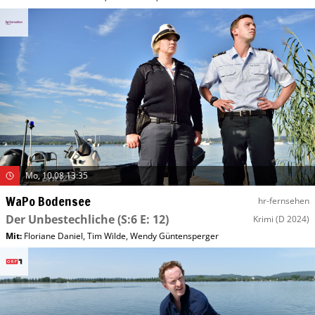
Mo, 10.08 13:35
WaPo Bodensee
hr-fernsehen
Der Unbestechliche
(S:6 E: 12)
Krimi
(D 2024)
Mit
:
Floriane Daniel
,
Tim Wilde
,
Wendy Güntensperger