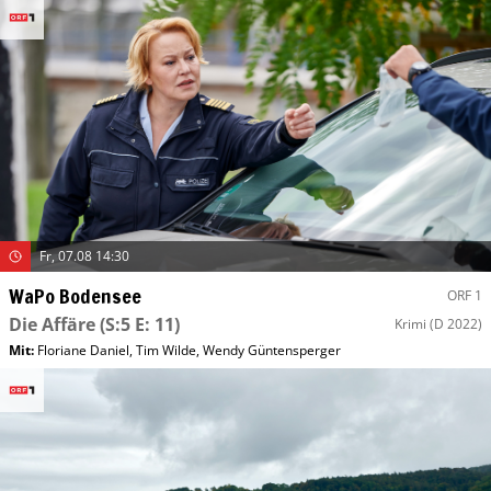
Fr, 07.08 14:30
WaPo Bodensee
ORF 1
Die Affäre
(S:5 E: 11)
Krimi
(D 2022)
Mit
:
Floriane Daniel
,
Tim Wilde
,
Wendy Güntensperger