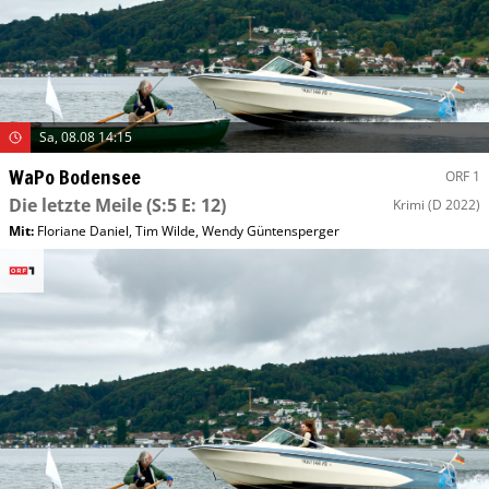
Sa, 08.08 14:15
WaPo Bodensee
ORF 1
Die letzte Meile
(S:5 E: 12)
Krimi
(D 2022)
Mit
:
Floriane Daniel
,
Tim Wilde
,
Wendy Güntensperger