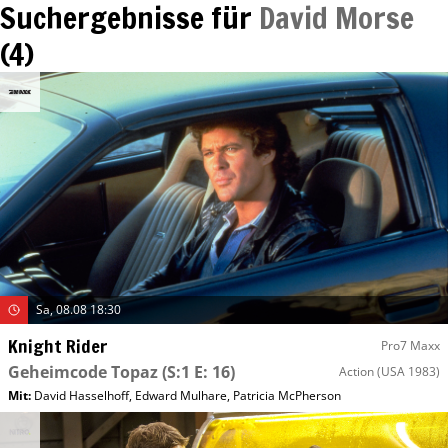
Suchergebnisse für
David Morse
(
4
)
Sa, 08.08 18:30
Knight Rider
Pro7 Maxx
Geheimcode Topaz
(S:1 E: 16)
Action
(USA 1983)
Mit
:
David Hasselhoff
,
Edward Mulhare
,
Patricia McPherson