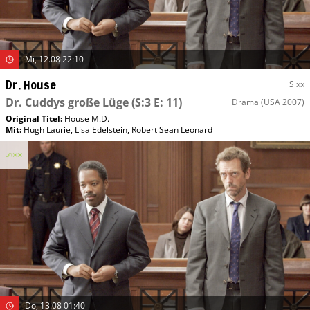
Mi, 12.08 22:10
Dr. House
Sixx
Dr. Cuddys große Lüge
(S:3 E: 11)
Drama
(USA 2007)
Original Titel:
House M.D.
Mit
:
Hugh Laurie
,
Lisa Edelstein
,
Robert Sean Leonard
Do, 13.08 01:40