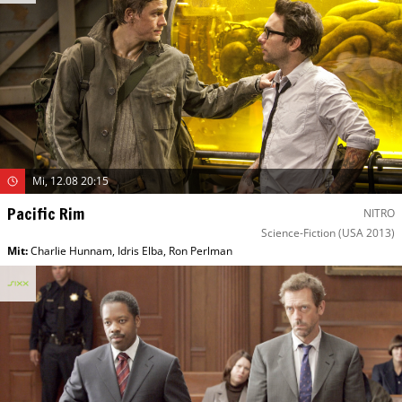
Mi, 12.08 20:15
Pacific Rim
NITRO
Science-Fiction
(USA 2013)
Mit
:
Charlie Hunnam
,
Idris Elba
,
Ron Perlman