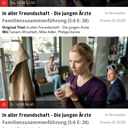
Do, 13.08 12:50
In aller Freundschaft – Die jungen Ärzte
hr-fernsehen
Familienzusammenführung
(S:6 E: 26)
Drama
(D 2020)
Original Titel:
In aller Freundschaft – Die jungen Ärzte
Mit
:
Sanam Afrashteh
,
Mike Adler
,
Philipp Danne
Fr, 14.08 04:40
In aller Freundschaft – Die jungen Ärzte
hr-fernsehen
Familienzusammenführung
(S:6 E: 26)
Drama
(D 2020)