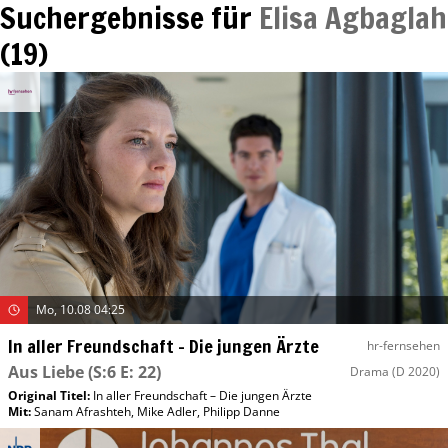
Suchergebnisse für
Elisa Agbaglah
(
19
)
Mo, 10.08 04:25
In aller Freundschaft – Die jungen Ärzte
hr-fernsehen
Aus Liebe
(S:6 E: 22)
Drama
(D 2020)
Original Titel:
In aller Freundschaft – Die jungen Ärzte
Mit
:
Sanam Afrashteh
,
Mike Adler
,
Philipp Danne