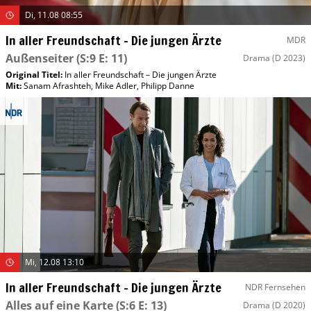
Di, 11.08 08:55
In aller Freundschaft – Die jungen Ärzte
MDR
Außenseiter
(S:9 E: 11)
Drama
(D 2023)
Original Titel:
In aller Freundschaft – Die jungen Ärzte
Mit
:
Sanam Afrashteh
,
Mike Adler
,
Philipp Danne
Mi, 12.08 13:10
In aller Freundschaft – Die jungen Ärzte
NDR Fernsehen
Alles auf eine Karte
(S:6 E: 13)
Drama
(D 2020)