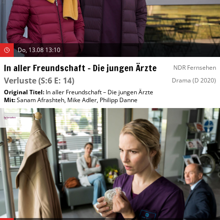
Do, 13.08 13:10
In aller Freundschaft – Die jungen Ärzte
NDR Fernsehen
Verluste
(S:6 E: 14)
Drama
(D 2020)
Original Titel:
In aller Freundschaft – Die jungen Ärzte
Mit
:
Sanam Afrashteh
,
Mike Adler
,
Philipp Danne