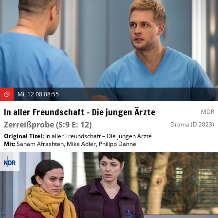
Mi, 12.08 08:55
In aller Freundschaft – Die jungen Ärzte
MDR
Zerreißprobe
(S:9 E: 12)
Drama
(D 2023)
Original Titel:
In aller Freundschaft – Die jungen Ärzte
Mit
:
Sanam Afrashteh
,
Mike Adler
,
Philipp Danne