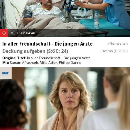
Mi, 12.08 04:40
In aller Freundschaft – Die jungen Ärzte
hr-fernsehen
Deckung aufgeben
(S:6 E: 24)
Drama
(D 2020)
Original Titel:
In aller Freundschaft – Die jungen Ärzte
Mit
:
Sanam Afrashteh
,
Mike Adler
,
Philipp Danne