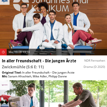
Mo, 10.08 13:10
In aller Freundschaft – Die jungen Ärzte
NDR Fernsehen
Zwickmühle
(S:6 E: 11)
Drama
(D 2020)
Original Titel:
In aller Freundschaft – Die jungen Ärzte
Mit
:
Sanam Afrashteh
,
Mike Adler
,
Philipp Danne