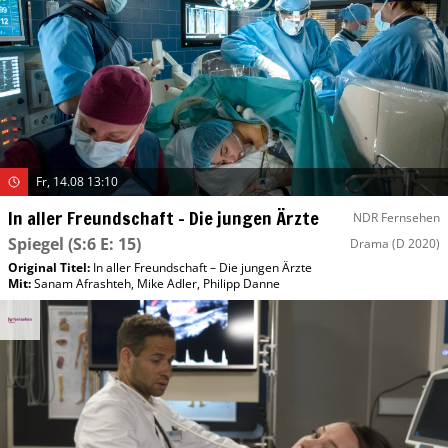
Fr, 14.08 13:10
In aller Freundschaft – Die jungen Ärzte
NDR Fernsehen
Spiegel
(S:6 E: 15)
Drama
(D 2020)
Original Titel:
In aller Freundschaft – Die jungen Ärzte
Mit
:
Sanam Afrashteh
,
Mike Adler
,
Philipp Danne