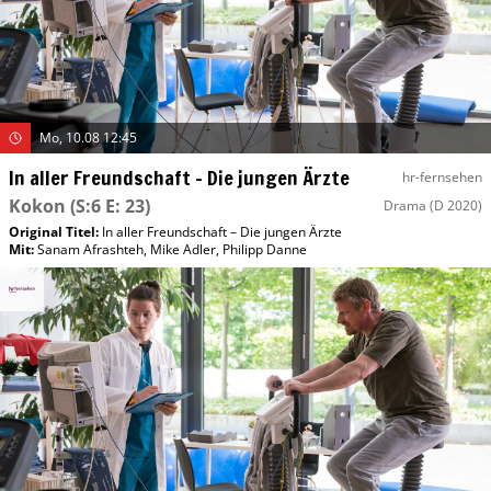
Mo, 10.08 12:45
In aller Freundschaft – Die jungen Ärzte
hr-fernsehen
Kokon
(S:6 E: 23)
Drama
(D 2020)
Original Titel:
In aller Freundschaft – Die jungen Ärzte
Mit
:
Sanam Afrashteh
,
Mike Adler
,
Philipp Danne