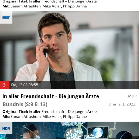
Original Titel:
In aller Freundschaft – Die jungen Ärzte
Mit
:
Sanam Afrashteh
,
Mike Adler
,
Philipp Danne
Do, 13.08 08:55
In aller Freundschaft – Die jungen Ärzte
MDR
Bündnis
(S:9 E: 13)
Drama
(D 2023)
Original Titel:
In aller Freundschaft – Die jungen Ärzte
Mit
:
Sanam Afrashteh
,
Mike Adler
,
Philipp Danne