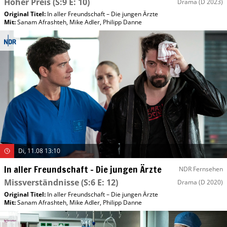
Hoher Preis
(S:9 E: 10)
Drama
(D 2023)
Original Titel:
In aller Freundschaft – Die jungen Ärzte
Mit
:
Sanam Afrashteh
,
Mike Adler
,
Philipp Danne
Di, 11.08 13:10
In aller Freundschaft – Die jungen Ärzte
NDR Fernsehen
Missverständnisse
(S:6 E: 12)
Drama
(D 2020)
Original Titel:
In aller Freundschaft – Die jungen Ärzte
Mit
:
Sanam Afrashteh
,
Mike Adler
,
Philipp Danne