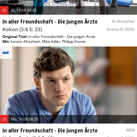
Di, 11.08 04:35
In aller Freundschaft – Die jungen Ärzte
hr-fernsehen
Kokon
(S:6 E: 23)
Drama
(D 2020)
Original Titel:
In aller Freundschaft – Die jungen Ärzte
Mit
:
Sanam Afrashteh
,
Mike Adler
,
Philipp Danne
Mo, 10.08 08:55
In aller Freundschaft – Die jungen Ärzte
MDR