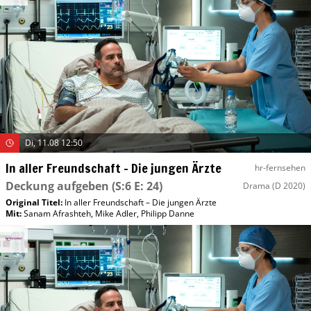
Di, 11.08 12:50
In aller Freundschaft – Die jungen Ärzte
hr-fernsehen
Deckung aufgeben
(S:6 E: 24)
Drama
(D 2020)
Original Titel:
In aller Freundschaft – Die jungen Ärzte
Mit
:
Sanam Afrashteh
,
Mike Adler
,
Philipp Danne