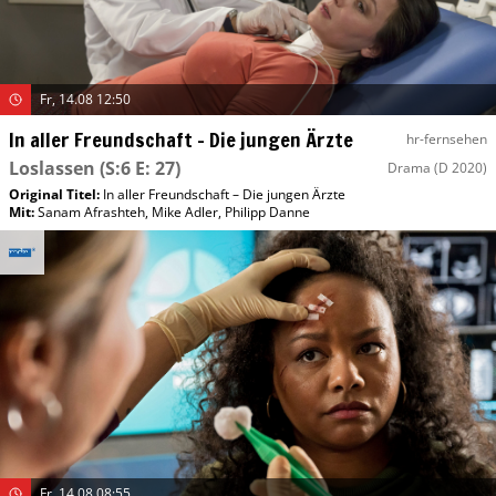
Fr, 14.08 12:50
In aller Freundschaft – Die jungen Ärzte
hr-fernsehen
Loslassen
(S:6 E: 27)
Drama
(D 2020)
Original Titel:
In aller Freundschaft – Die jungen Ärzte
Mit
:
Sanam Afrashteh
,
Mike Adler
,
Philipp Danne
Fr, 14.08 08:55