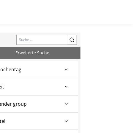
Search
Erweiterte Suche
ochentag
eit
ender group
tel