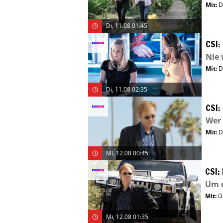
Mit
:
D
Di, 11.08 01:45
CSI:
Nie 
Mit
:
D
Di, 11.08 02:35
CSI:
Wer 
Mit
:
D
Mi, 12.08 00:45
CSI:
Um d
Mit
:
D
Mi, 12.08 01:35