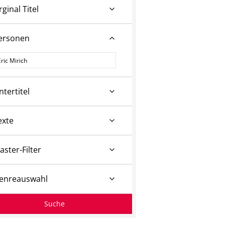
rginal Titel
ersonen
ersonen
ntertitel
exte
aster-Filter
enreauswahl
Suche