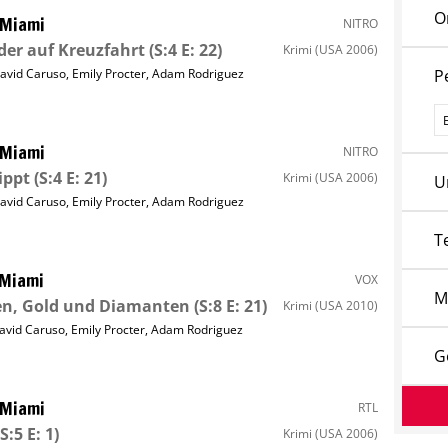
O
 Miami
NITRO
er auf Kreuzfahrt
(S:4 E: 22)
Krimi
(USA 2006)
avid Caruso
,
Emily Procter
,
Adam Rodriguez
P
P
 Miami
NITRO
ippt
(S:4 E: 21)
Krimi
(USA 2006)
U
avid Caruso
,
Emily Procter
,
Adam Rodriguez
T
 Miami
VOX
M
en, Gold und Diamanten
(S:8 E: 21)
Krimi
(USA 2010)
avid Caruso
,
Emily Procter
,
Adam Rodriguez
G
 Miami
RTL
S:5 E: 1)
Krimi
(USA 2006)