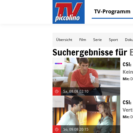
TV-Programm
Übersicht
Film
Serie
Sport
Doku
Suchergebnisse für
CSI:
Kei
Mit
:
D
Sa, 08.08 02:10
CSI:
Vert
Mit
:
D
So, 09.08 20:15