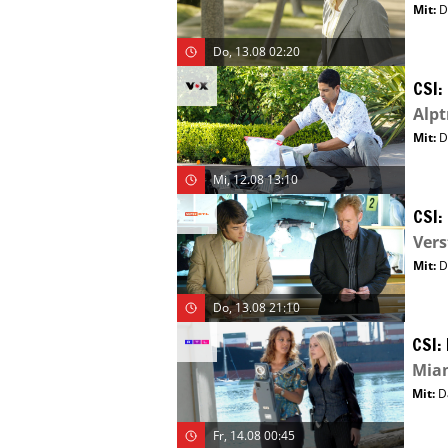
Mit
:
D
Do, 13.08 02:20
CSI:
Alp
Mit
:
D
Mi, 12.08 13:10
CSI:
Vers
Mit
:
D
Do, 13.08 21:10
CSI:
Miam
Mit
:
D
Fr, 14.08 00:45