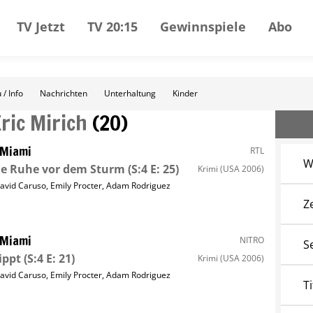
TV Jetzt
TV 20:15
Gewinnspiele
Abo
 / Info
Nachrichten
Unterhaltung
Kinder
Eric Mirich
(
20
)
 Miami
RTL
W
ne Ruhe vor dem Sturm
(S:4 E: 25)
Krimi
(USA 2006)
avid Caruso
,
Emily Procter
,
Adam Rodriguez
Z
 Miami
NITRO
S
ippt
(S:4 E: 21)
Krimi
(USA 2006)
avid Caruso
,
Emily Procter
,
Adam Rodriguez
Ti