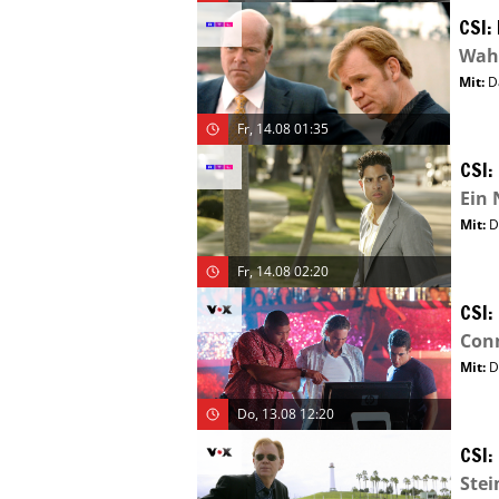
CSI:
Wahr
Mit
:
D
Fr, 14.08 01:35
CSI:
Ein 
Mit
:
D
Fr, 14.08 02:20
CSI:
Conn
Mit
:
D
Do, 13.08 12:20
CSI:
Stei