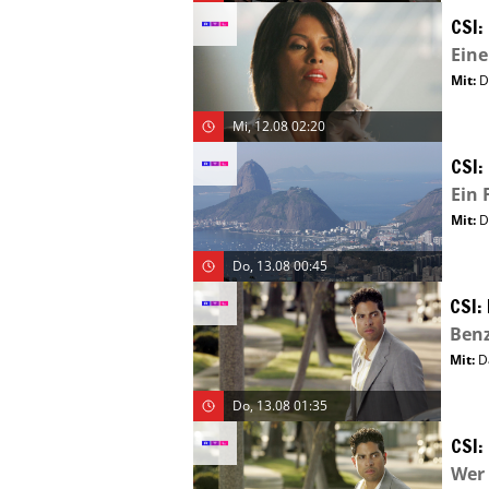
CSI:
Eine
Mit
:
D
Mi, 12.08 02:20
CSI:
Ein 
Mit
:
D
Do, 13.08 00:45
CSI:
Benz
Mit
:
D
Do, 13.08 01:35
CSI:
Wer 