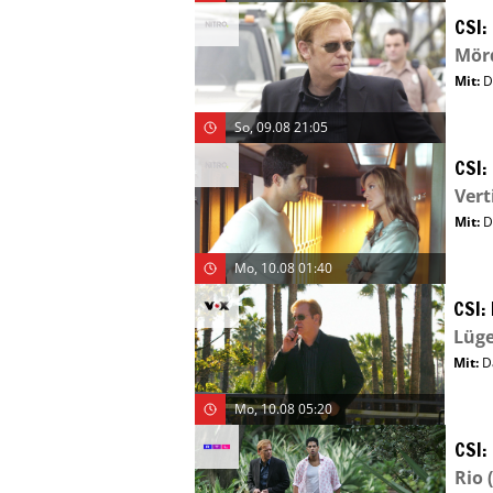
CSI:
Mörd
Mit
:
D
So, 09.08 21:05
CSI:
Vert
Mit
:
D
Mo, 10.08 01:40
CSI:
Lüg
Mit
:
D
Mo, 10.08 05:20
CSI:
Rio
(