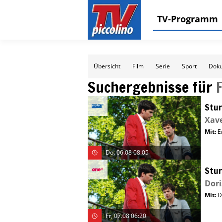
TV-Programm
Übersicht
Film
Serie
Sport
Doku
Suchergebnisse für
Stur
Xav
Mit
:
E
Do, 06.08 08:05
Stur
Dori
Mit
:
D
Fr, 07.08 06:20