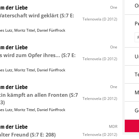
O
m der Liebe
One
Vaterschaft wird geklärt
(S:7 E:
Telenovela
(D 2012)
P
nes Lutz
,
Moritz Tittel
,
Daniel Fünffrock
P
m der Liebe
One
s wird zum Opfer ihres...
(S:7 E:
U
Telenovela
(D 2012)
nes Lutz
,
Moritz Tittel
,
Daniel Fünffrock
T
m der Liebe
One
M
tin kämpft an allen Fronten
(S:7
Telenovela
(D 2012)
83)
nes Lutz
,
Moritz Tittel
,
Daniel Fünffrock
G
m der Liebe
MDR
alter Freund
(S:7 E: 208)
Telenovela
(D 2012)