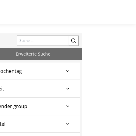
Search
Erweiterte Suche
ochentag
eit
ender group
tel