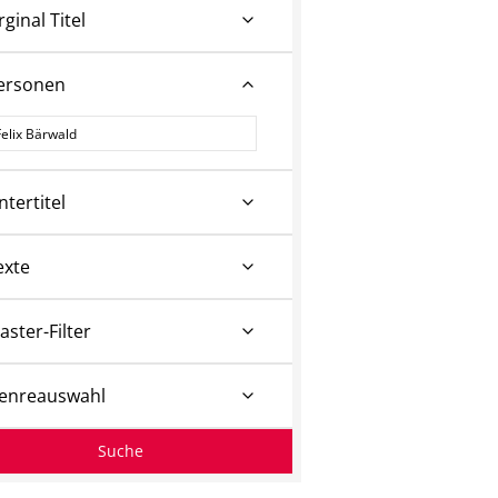
rginal Titel
ersonen
ersonen
ntertitel
exte
aster-Filter
enreauswahl
Suche