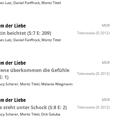
nes Lutz
,
Daniel Fünffrock
,
Moritz Tittel
m der Liebe
MDR
in beichtet
(S:7 E: 209)
Telenovela
(D 2012)
nes Lutz
,
Daniel Fünffrock
,
Moritz Tittel
m der Liebe
MDR
lene überkommen die Gefühle
Telenovela
(D 2012)
E: 1)
ucy Scherer
,
Moritz Tittel
,
Melanie Wiegmann
m der Liebe
MDR
s steht unter Schock
(S:8 E: 2)
Telenovela
(D 2012)
ucy Scherer
,
Moritz Tittel
,
Dirk Galuba