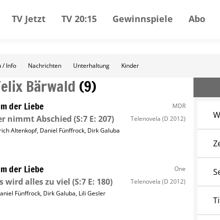
TV Jetzt
TV 20:15
Gewinnspiele
Abo
 / Info
Nachrichten
Unterhaltung
Kinder
Felix Bärwald
(
9
)
m der Liebe
MDR
W
er nimmt Abschied
(S:7 E: 207)
Telenovela
(D 2012)
rich Altenkopf
,
Daniel Fünffrock
,
Dirk Galuba
Z
m der Liebe
One
S
s wird alles zu viel
(S:7 E: 180)
Telenovela
(D 2012)
aniel Fünffrock
,
Dirk Galuba
,
Lili Gesler
Ti