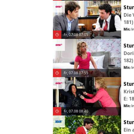
Stur
Die 
181)
Mit
:
I
Fr, 07.08 07:05
Stur
Dori
182)
Mit
:
I
Fr, 07.08 07:55
Stur
Kris
E: 1
Mit
:
I
Fr, 07.08 08:40
Stur
Ein 