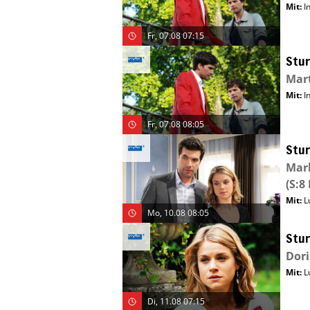
Mit
:
I
Fr, 07.08 07:15
Stur
Mart
Mit
:
I
Fr, 07.08 08:05
Stur
Mar
(S:8 
Mit
:
L
Mo, 10.08 08:05
Stur
Dori
Mit
:
L
Di, 11.08 07:15