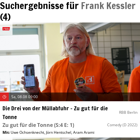
Suchergebnisse für
Frank Kessler
(
4
)
Sa, 08.08 09:00
Die Drei von der Müllabfuhr – Zu gut für die
RBB Berlin
Tonne
Zu gut für die Tonne
(S:4 E: 1)
Comedy
(D 2022)
Mit
:
Uwe Ochsenknecht
,
Jörn Hentschel
,
Aram Arami