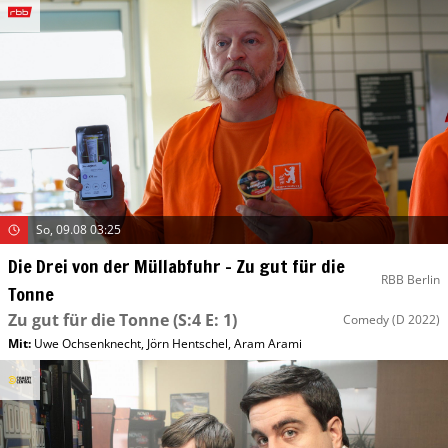
So, 09.08 03:25
Die Drei von der Müllabfuhr – Zu gut für die
RBB Berlin
Tonne
Zu gut für die Tonne
(S:4 E: 1)
Comedy
(D 2022)
Mit
:
Uwe Ochsenknecht
,
Jörn Hentschel
,
Aram Arami