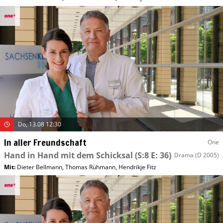
Do, 13.08 12:30
In aller Freundschaft
One
Hand in Hand mit dem Schicksal
(S:8 E: 36)
Drama
(D 2005)
Mit
:
Dieter Bellmann
,
Thomas Rühmann
,
Hendrikje Fitz