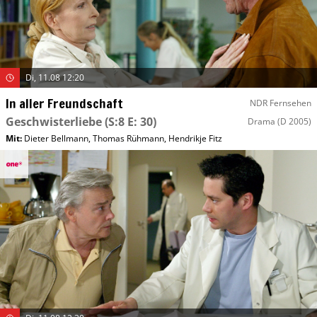
Di, 11.08 12:20
In aller Freundschaft
NDR Fernsehen
Geschwisterliebe
(S:8 E: 30)
Drama
(D 2005)
Mit
:
Dieter Bellmann
,
Thomas Rühmann
,
Hendrikje Fitz