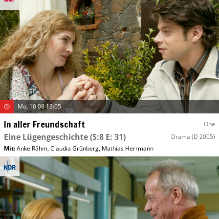
Mo, 10.08 13:05
In aller Freundschaft
One
Eine Lügengeschichte
(S:8 E: 31)
Drama
(D 2005)
Mit
:
Anke Rähm
,
Claudia Grünberg
,
Mathias Herrmann