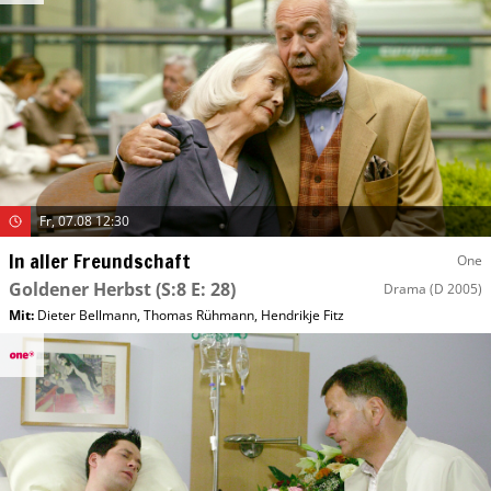
Fr, 07.08 12:30
In aller Freundschaft
One
Goldener Herbst
(S:8 E: 28)
Drama
(D 2005)
Mit
:
Dieter Bellmann
,
Thomas Rühmann
,
Hendrikje Fitz