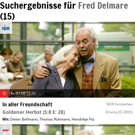
Suchergebnisse für
Fred Delmare
(
15
)
Fr, 07.08 12:20
In aller Freundschaft
NDR Fernsehen
Goldener Herbst
(S:8 E: 28)
Drama
(D 2005)
Mit
:
Dieter Bellmann
,
Thomas Rühmann
,
Hendrikje Fitz