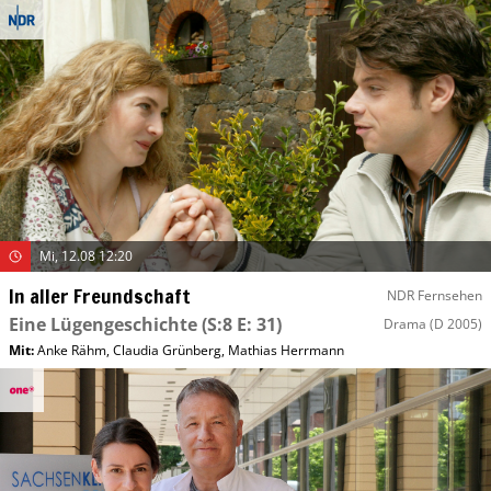
Mi, 12.08 12:20
In aller Freundschaft
NDR Fernsehen
Eine Lügengeschichte
(S:8 E: 31)
Drama
(D 2005)
Mit
:
Anke Rähm
,
Claudia Grünberg
,
Mathias Herrmann