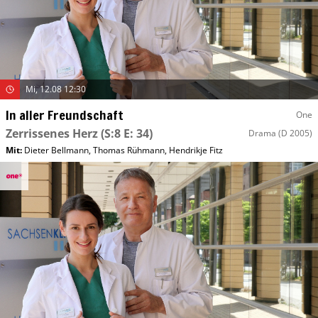
Mi, 12.08 12:30
In aller Freundschaft
One
Zerrissenes Herz
(S:8 E: 34)
Drama
(D 2005)
Mit
:
Dieter Bellmann
,
Thomas Rühmann
,
Hendrikje Fitz