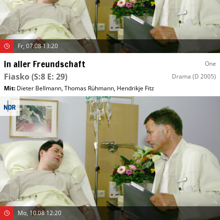
Fr, 07.08 13:20
In aller Freundschaft
One
Fiasko
(S:8 E: 29)
Drama
(D 2005)
Mit
:
Dieter Bellmann
,
Thomas Rühmann
,
Hendrikje Fitz
Mo, 10.08 12:20