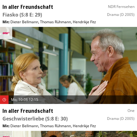
In aller Freundschaft
NDR Fernsehen
Fiasko
(S:8 E: 29)
Drama
(D 2005)
Mit
:
Dieter Bellmann
,
Thomas Rühmann
,
Hendrikje Fitz
Mo, 10.08 12:15
In aller Freundschaft
One
Geschwisterliebe
(S:8 E: 30)
Drama
(D 2005)
Mit
:
Dieter Bellmann
,
Thomas Rühmann
,
Hendrikje Fitz