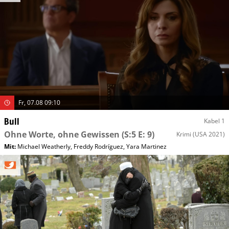
Fr, 07.08 09:10
Bull
Kabel 1
Ohne Worte, ohne Gewissen
(S:5 E: 9)
Krimi
(USA 2021)
Mit
:
Michael Weatherly
,
Freddy Rodríguez
,
Yara Martinez