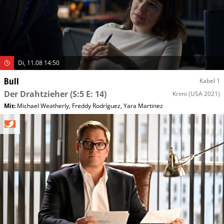
Di, 11.08 14:50
Bull
Kabel 1
Der Drahtzieher
(S:5 E: 14)
Krimi
(USA 2021)
Mit
:
Michael Weatherly
,
Freddy Rodríguez
,
Yara Martinez