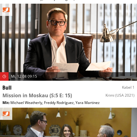
Mi, 12.08 09:15
Bull
Kabel 1
Mission in Moskau
(S:5 E: 15)
Krimi
(USA 2021)
Mit
:
Michael Weatherly
,
Freddy Rodríguez
,
Yara Martinez