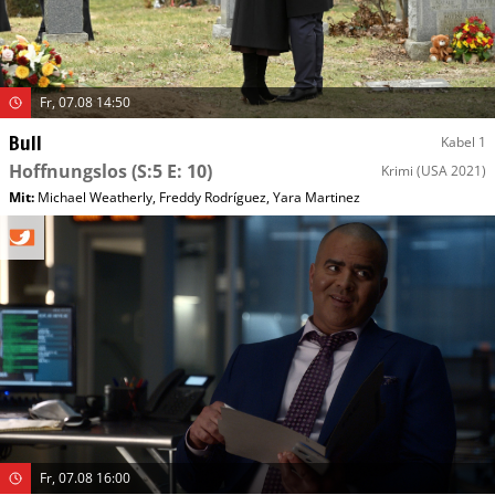
Fr, 07.08 14:50
Bull
Kabel 1
Hoffnungslos
(S:5 E: 10)
Krimi
(USA 2021)
Mit
:
Michael Weatherly
,
Freddy Rodríguez
,
Yara Martinez
Fr, 07.08 16:00