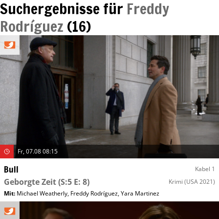
Suchergebnisse für
Freddy
Rodríguez
(
16
)
Fr, 07.08 08:15
Bull
Kabel 1
Geborgte Zeit
(S:5 E: 8)
Krimi
(USA 2021)
Mit
:
Michael Weatherly
,
Freddy Rodríguez
,
Yara Martinez