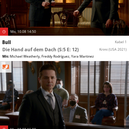
Mo, 10.08 14:50
Bull
Kabel 1
Die Hand auf dem Dach
(S:5 E: 12)
Krimi
(USA 2021)
Mit
:
Michael Weatherly
,
Freddy Rodríguez
,
Yara Martinez