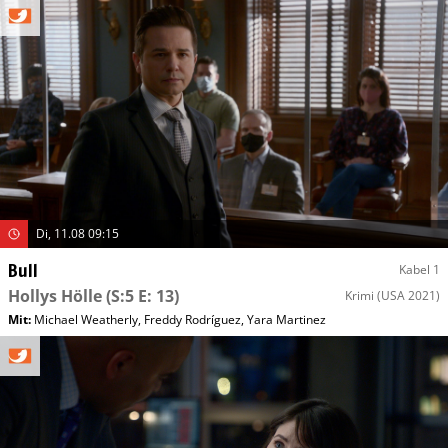
Di, 11.08 09:15
Bull
Kabel 1
Hollys Hölle
(S:5 E: 13)
Krimi
(USA 2021)
Mit
:
Michael Weatherly
,
Freddy Rodríguez
,
Yara Martinez