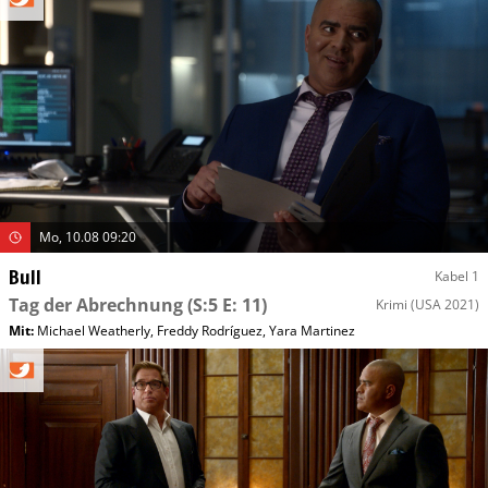
Mo, 10.08 09:20
Bull
Kabel 1
Tag der Abrechnung
(S:5 E: 11)
Krimi
(USA 2021)
Mit
:
Michael Weatherly
,
Freddy Rodríguez
,
Yara Martinez