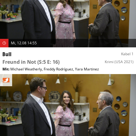
Mi, 12.08 14:55
Bull
Kabel 1
Freund in Not
(S:5 E: 16)
Krimi
(USA 2021)
Mit
:
Michael Weatherly
,
Freddy Rodríguez
,
Yara Martinez