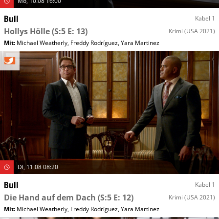
Mo, 10.08 16:00
Bull
Kabel 1
Hollys Hölle
(S:5 E: 13)
Krimi
(USA 2021)
Mit
:
Michael Weatherly
,
Freddy Rodríguez
,
Yara Martinez
Di, 11.08 08:20
Bull
Kabel 1
Die Hand auf dem Dach
(S:5 E: 12)
Krimi
(USA 2021)
Mit
:
Michael Weatherly
,
Freddy Rodríguez
,
Yara Martinez