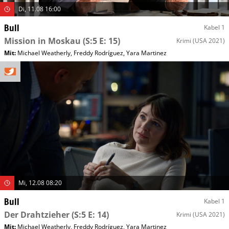
Di, 11.08 16:00
Bull
Kabel 1
Mission in Moskau
(S:5 E: 15)
Krimi
(USA 2021)
Mit
:
Michael Weatherly
,
Freddy Rodríguez
,
Yara Martinez
Mi, 12.08 08:20
Bull
Kabel 1
Der Drahtzieher
(S:5 E: 14)
Krimi
(USA 2021)
Mit
:
Michael Weatherly
,
Freddy Rodríguez
,
Yara Martinez