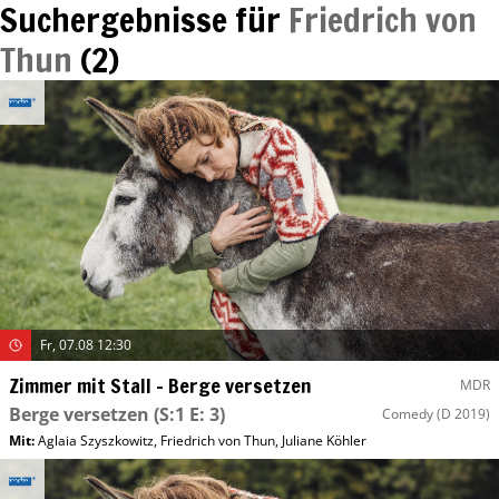
Suchergebnisse für
Friedrich von
Thun
(
2
)
Fr, 07.08 12:30
Zimmer mit Stall – Berge versetzen
MDR
Berge versetzen
(S:1 E: 3)
Comedy
(D 2019)
Mit
:
Aglaia Szyszkowitz
,
Friedrich von Thun
,
Juliane Köhler