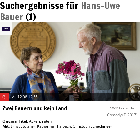
Suchergebnisse für
Hans-Uwe
Bauer
(
1
)
Mi, 12.08 12:55
Zwei Bauern und kein Land
SWR-Fernsehen
Comedy
(D 2017)
Original Titel:
Ackerpiraten
Mit
:
Ernst Stötzner
,
Katharina Thalbach
,
Christoph Schechinger