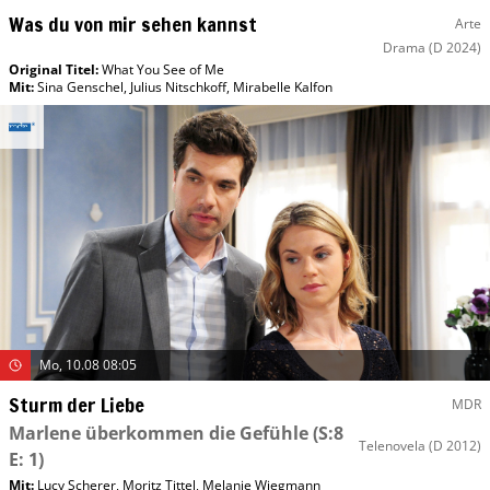
Was du von mir sehen kannst
Arte
Drama
(D 2024)
Original Titel:
What You See of Me
Mit
:
Sina Genschel
,
Julius Nitschkoff
,
Mirabelle Kalfon
Mo, 10.08 08:05
Sturm der Liebe
MDR
Marlene überkommen die Gefühle
(S:8
Telenovela
(D 2012)
E: 1)
Mit
:
Lucy Scherer
,
Moritz Tittel
,
Melanie Wiegmann