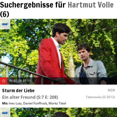
Suchergebnisse für
Hartmut Volle
(
6
)
Fr, 07.08 07:15
Sturm der Liebe
MDR
Ein alter Freund
(S:7 E: 208)
Telenovela
(D 2012)
Mit
:
Ines Lutz
,
Daniel Fünffrock
,
Moritz Tittel