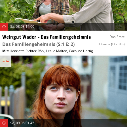
Sa, 08.08 14:00
Weingut Wader – Das Familiengeheimnis
Das Erste
Das Familiengeheimnis
(S:1 E: 2)
Drama
(D 2018)
Mit
:
Henriette Richter-Röhl
,
Leslie Malton
,
Caroline Hartig
So, 09.08 01:45