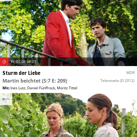
Fr, 07.08 08:05
Sturm der Liebe
MDR
Martin beichtet
(S:7 E: 209)
Telenovela
(D 2012)
Mit
:
Ines Lutz
,
Daniel Fünffrock
,
Moritz Tittel