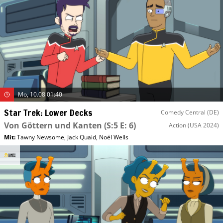
Mo, 10.08 01:40
Star Trek: Lower Decks
Comedy Central (DE)
Von Göttern und Kanten
(S:5 E: 6)
Action
(USA 2024)
Mit
:
Tawny Newsome
,
Jack Quaid
,
Noël Wells