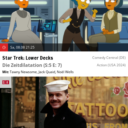
Sa, 08.08 21:25
Star Trek: Lower Decks
Comedy Central (DE)
Die Zeitdilatation
(S:5 E: 7)
Action
(USA 2024)
Mit
:
Tawny Newsome
,
Jack Quaid
,
Noël Wells