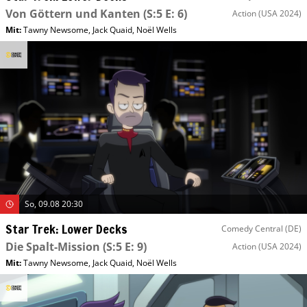
Von Göttern und Kanten
(S:5 E: 6)
Action
(USA 2024)
Mit
:
Tawny Newsome
,
Jack Quaid
,
Noël Wells
So, 09.08 20:30
Star Trek: Lower Decks
Comedy Central (DE)
Die Spalt-Mission
(S:5 E: 9)
Action
(USA 2024)
Mit
:
Tawny Newsome
,
Jack Quaid
,
Noël Wells