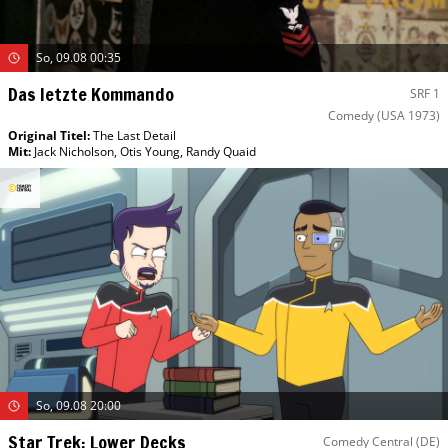
So, 09.08 00:35
Das letzte Kommando
SRF 1
Comedy
(USA 1973)
Original Titel:
The Last Detail
Mit
:
Jack Nicholson
,
Otis Young
,
Randy Quaid
So, 09.08 20:00
Star Trek: Lower Decks
Comedy Central (DE)