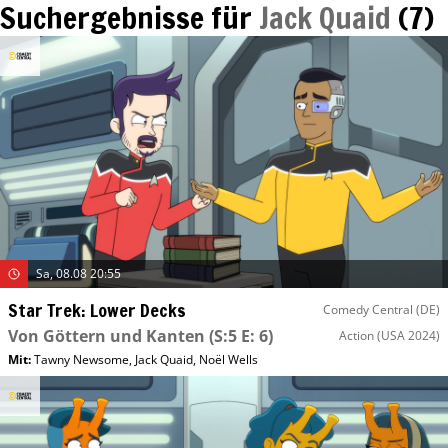
Suchergebnisse für
Jack Quaid
(
7
)
Sa, 08.08 20:55
Star Trek: Lower Decks
Comedy Central (DE)
Von Göttern und Kanten
(S:5 E: 6)
Action
(USA 2024)
Mit
:
Tawny Newsome
,
Jack Quaid
,
Noël Wells