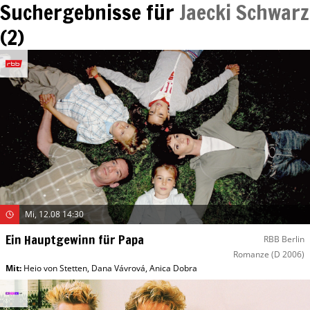
Suchergebnisse für
Jaecki Schwarz
(
2
)
Mi, 12.08 14:30
Ein Hauptgewinn für Papa
RBB Berlin
Romanze
(D 2006)
Mit
:
Heio von Stetten
,
Dana Vávrová
,
Anica Dobra