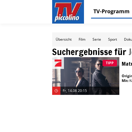
TV-Programm
Übersicht
Film
Serie
Sport
Doku
Suchergebnisse für
Matr
TIPP
Origin
Mit
:
K
Fr, 14.08 20:15