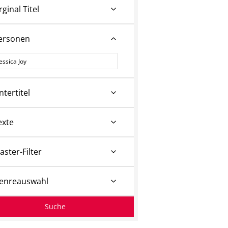
rginal Titel
ersonen
ersonen
ntertitel
exte
aster-Filter
enreauswahl
Suche