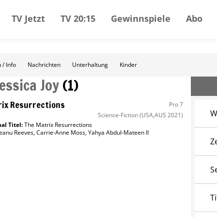
TV Jetzt
TV 20:15
Gewinnspiele
Abo
 / Info
Nachrichten
Unterhaltung
Kinder
Jessica Joy
(
1
)
ix Resurrections
Pro 7
W
Science-Fiction
(USA,AUS 2021)
al Titel:
The Matrix Resurrections
eanu Reeves
,
Carrie-Anne Moss
,
Yahya Abdul-Mateen II
Z
S
Ti