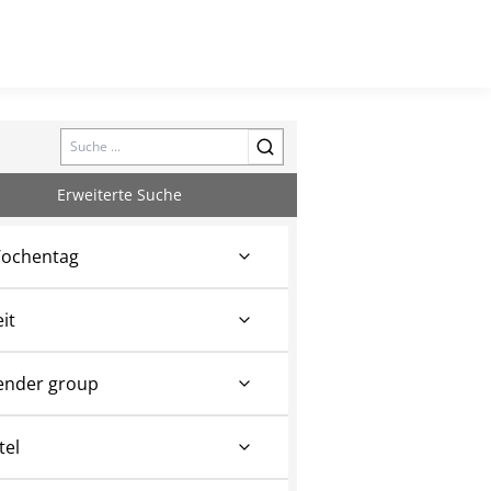
Search
Erweiterte Suche
ochentag
eit
ender group
tel