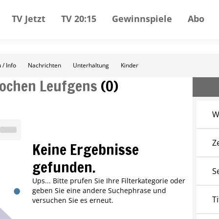
TV Jetzt
TV 20:15
Gewinnspiele
Abo
 / Info
Nachrichten
Unterhaltung
Kinder
Jochen Leufgens
(
0
)
W
Z
Keine Ergebnisse
gefunden.
S
Ups... Bitte prufen Sie Ihre Filterkategorie oder
geben Sie eine andere Suchephrase und
Ti
versuchen Sie es erneut.