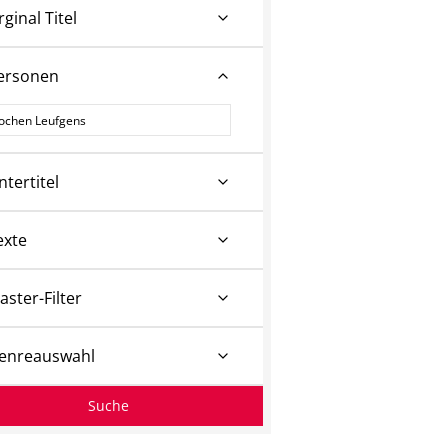
rginal Titel
ersonen
ersonen
ntertitel
exte
aster-Filter
enreauswahl
Suche