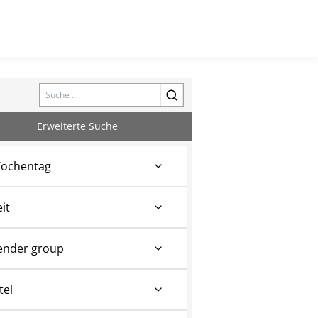
Search
Erweiterte Suche
ochentag
eit
ender group
tel