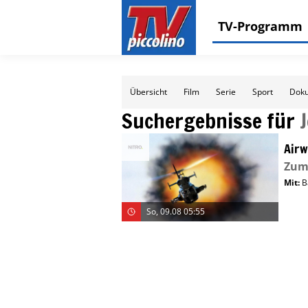
TV-Programm
Übersicht
Film
Serie
Sport
Doku
Suchergebnisse für
Airw
Zum 
Mit
:
B
So, 09.08 05:55