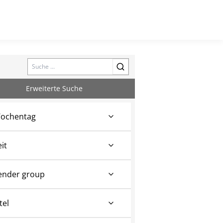
Search
Erweiterte Suche
ochentag
eit
ender group
tel