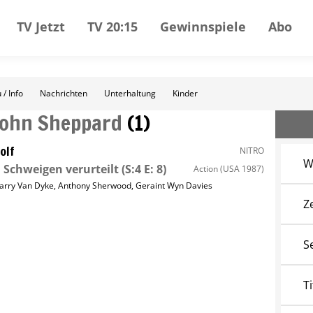
TV Jetzt
TV 20:15
Gewinnspiele
Abo
 / Info
Nachrichten
Unterhaltung
Kinder
John Sheppard
(
1
)
olf
NITRO
W
Schweigen verurteilt
(S:4 E: 8)
Action
(USA 1987)
arry Van Dyke
,
Anthony Sherwood
,
Geraint Wyn Davies
Z
S
Ti