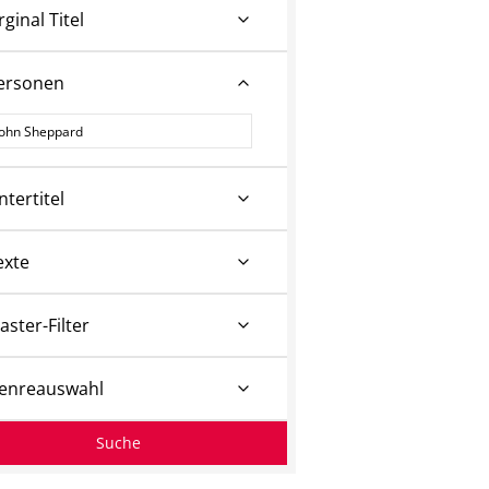
rginal Titel
ersonen
ersonen
ntertitel
exte
aster-Filter
enreauswahl
Suche