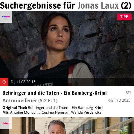
Suchergebnisse für
Jonas Laux
(
2
)
TIPP
Di, 11.08 20:15
Behringer und die Toten – Ein Bamberg-Krimi
RTL
Antoniusfeuer
(S:2 E: 1)
Krimi
(D 2025)
Original Titel:
Behringer und die Toten – Ein Bamberg-Krimi
Mit
:
Antoine Monot, Jr.
,
Cosima Henman
,
Wanda Perdelwitz