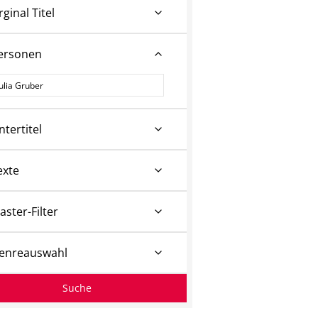
rginal Titel
ersonen
ersonen
ntertitel
exte
aster-Filter
enreauswahl
Suche