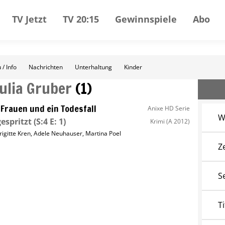
TV Jetzt
TV 20:15
Gewinnspiele
Abo
 / Info
Nachrichten
Unterhaltung
Kinder
Julia Gruber
(
1
)
 Frauen und ein Todesfall
Anixe HD Serie
W
espritzt
(S:4 E: 1)
Krimi
(A 2012)
rigitte Kren
,
Adele Neuhauser
,
Martina Poel
Z
S
Ti