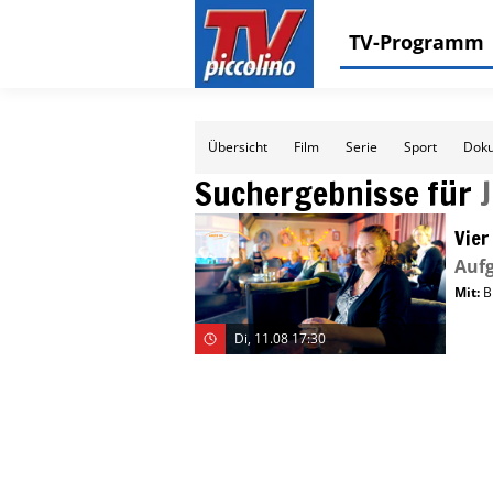
TV-Programm
Übersicht
Film
Serie
Sport
Doku
Suchergebnisse für
Vier
Aufg
Mit
:
B
Di, 11.08 17:30