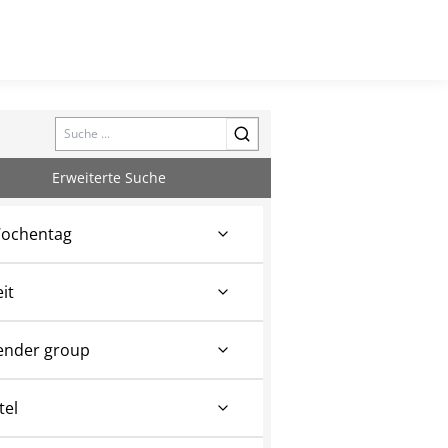
Search
Erweiterte Suche
ochentag
eit
ender group
tel