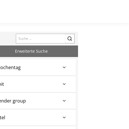
Search
Erweiterte Suche
ochentag
eit
ender group
tel