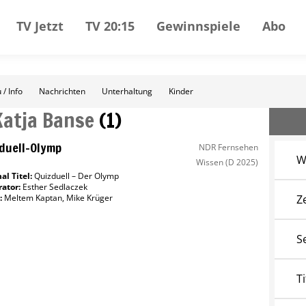
TV Jetzt
TV 20:15
Gewinnspiele
Abo
 / Info
Nachrichten
Unterhaltung
Kinder
Katja Banse
(
1
)
duell-Olymp
NDR Fernsehen
W
Wissen
(D 2025)
al Titel:
Quizduell – Der Olymp
ator
:
Esther Sedlaczek
:
Meltem Kaptan
,
Mike Krüger
Z
S
Ti