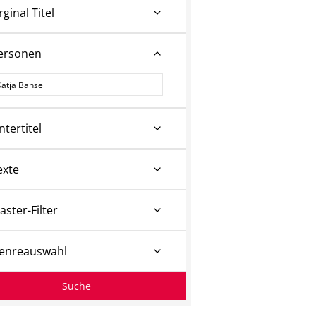
rginal Titel
ersonen
ersonen
ntertitel
exte
aster-Filter
enreauswahl
Suche