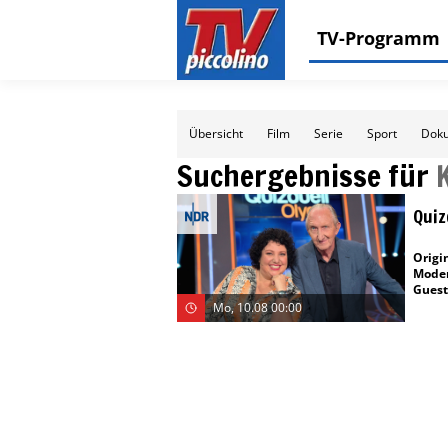
TV-Programm
Übersicht
Film
Serie
Sport
Doku
Suchergebnisse für
Quiz
Origin
Moder
Guest
Mo, 10.08 00:00