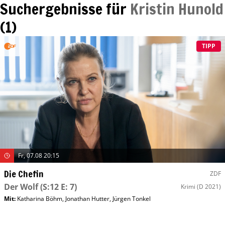
Suchergebnisse für
Kristin Hunold
(
1
)
TIPP
Fr, 07.08 20:15
Die Chefin
ZDF
Der Wolf
(S:12 E: 7)
Krimi
(D 2021)
Mit
:
Katharina Böhm
,
Jonathan Hutter
,
Jürgen Tonkel