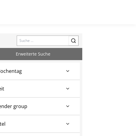
Search
Erweiterte Suche
ochentag
eit
ender group
tel