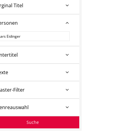
rginal Titel
ersonen
ersonen
ntertitel
exte
aster-Filter
enreauswahl
Suche