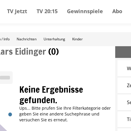
TV Jetzt
TV 20:15
Gewinnspiele
Abo
 / Info
Nachrichten
Unterhaltung
Kinder
Lars Eidinger
(
0
)
W
Z
Keine Ergebnisse
gefunden.
S
Ups... Bitte prufen Sie Ihre Filterkategorie oder
geben Sie eine andere Suchephrase und
Ti
versuchen Sie es erneut.